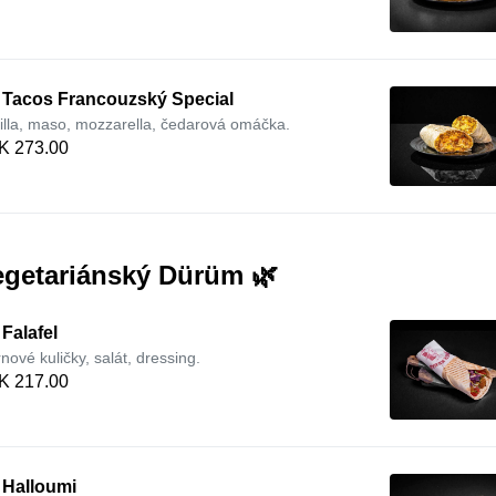
. Tacos Francouzský Special
tilla, maso, mozzarella, čedarová omáčka.
K 273.00
egetariánský Dürüm 🌿
 Falafel
rnové kuličky, salát, dressing.
K 217.00
 Halloumi