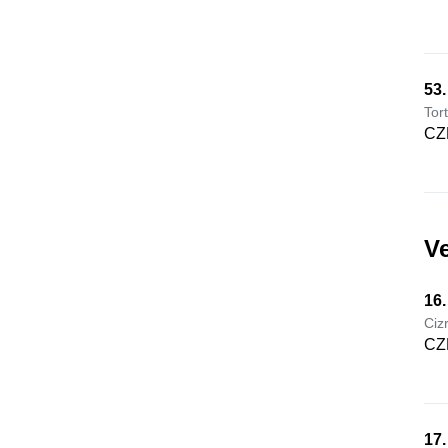
53
Tor
CZ
V
16.
Ciz
CZ
17.