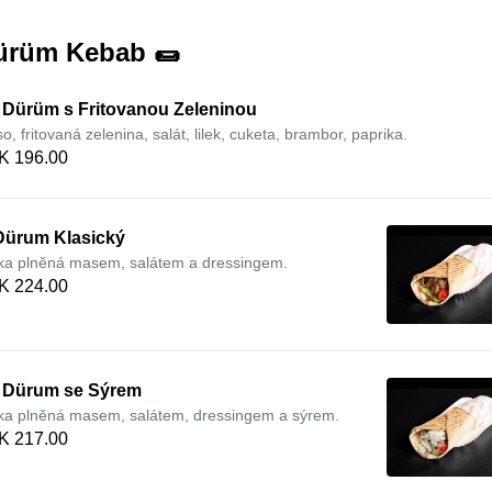
ürüm Kebab 🌯
. Dürüm s Fritovanou Zeleninou
o, fritovaná zelenina, salát, lilek, cuketa, brambor, paprika.
K 196.00
 Dürum Klasický
ka plněná masem, salátem a dressingem.
K 224.00
. Dürum se Sýrem
ka plněná masem, salátem, dressingem a sýrem.
K 217.00