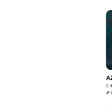
A
4
🍕 