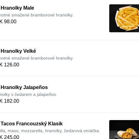
 Hranolky Male
otné smažené bramborové hranolky.
K 98.00
 Hranolky Velké
otné smažené bramborové hranolky.
K 126.00
. Hranolky Jalapeños
nolky s čedarem a jalapeños.
K 182.00
. Tacos Francouzský Klasik
tilla, maso, mozzarella, hranolky, čedarová omáčka.
K 245.00