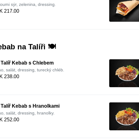
loumi sýr, zelenina, dressing.
K 217.00
bab na Talíři 🍽️
 Talíř Kebab s Chlebem
o, salát, dressing, turecký chléb.
K 238.00
 Talíř Kebab s Hranolkami
o, salát, dressing, hranolky.
K 252.00