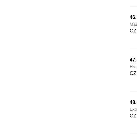
46
Mas
CZ
47.
Hra
CZ
48.
Ext
CZ