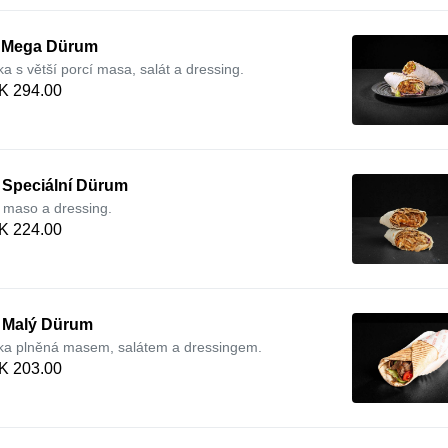
. Mega Dürum
ka s větší porcí masa, salát a dressing.
K 294.00
 Speciální Dürum
 maso a dressing.
K 224.00
. Malý Dürum
ka plněná masem, salátem a dressingem.
K 203.00