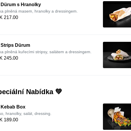
. Dürum s Hranolky
ka plněná masem, hranolky a dressingem.
K 217.00
 Strips Dürum
ka plněná kuřecími stripsy, salátem a dressingem.
K 245.00
eciální Nabídka 💚
. Kebab Box
o, hranolky, salát, dressing.
K 189.00