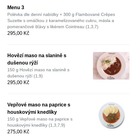
Menu 3
Polévka dle denní nabídky + 300 g Flambované Crêpes
Suzette s omáčkou z karamelizovaného cukru, másla a
pomerančové šťávy s likérem Cointreau (1,3,7)
295,00 Kč
Hovězí maso na slanině s
dušenou rýží
150 g Hovězí maso na slanině s
dušenou rýží (1,9)
295,00 Kč
Vepřové maso na paprice s
houskovými knedlíky
150 g Vepřové maso na paprice s
houskovými knedlíky (1,3,7,9)
275,00 Kč