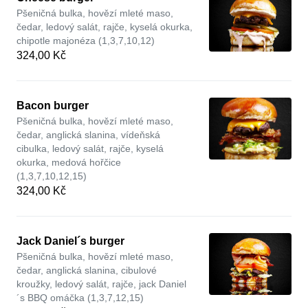
Pšeničná bulka, hovězí mleté maso,
čedar, ledový salát, rajče, kyselá okurka,
chipotle majonéza (1,3,7,10,12)
324,00 Kč
Bacon burger
Pšeničná bulka, hovězí mleté maso,
čedar, anglická slanina, vídeňská
cibulka, ledový salát, rajče, kyselá
okurka, medová hořčice
(1,3,7,10,12,15)
324,00 Kč
Jack Daniel´s burger
Pšeničná bulka, hovězí mleté maso,
čedar, anglická slanina, cibulové
kroužky, ledový salát, rajče, jack Daniel
´s BBQ omáčka (1,3,7,12,15)