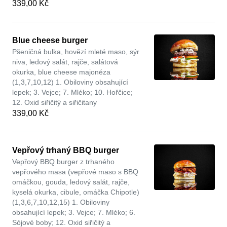
339,00 Kč
Blue cheese burger
Pšeničná bulka, hovězí mleté maso, sýr
niva, ledový salát, rajče, salátová
okurka, blue cheese majonéza
(1,3,7,10,12) 1. Obiloviny obsahující
lepek; 3. Vejce; 7. Mléko; 10. Hořčice;
12. Oxid siřičitý a siřičitany
339,00 Kč
Vepřový trhaný BBQ burger
Vepřový BBQ burger z trhaného
vepřového masa (vepřové maso s BBQ
omáčkou, gouda, ledový salát, rajče,
kyselá okurka, cibule, omáčka Chipotle)
(1,3,6,7,10,12,15) 1. Obiloviny
obsahující lepek; 3. Vejce; 7. Mléko; 6.
Sójové boby; 12. Oxid siřičitý a