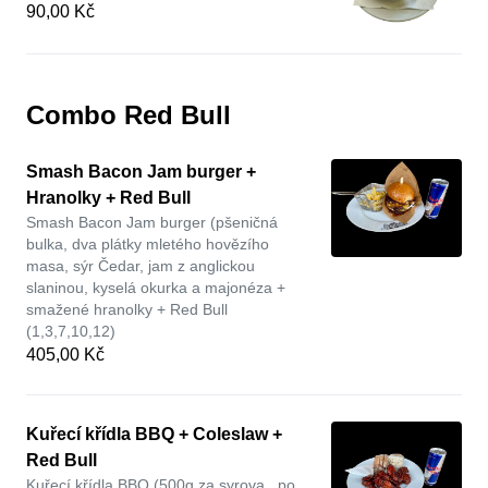
90,00 Kč
Combo Red Bull
Smash Bacon Jam burger +
Hranolky + Red Bull
Smash Bacon Jam burger (pšeničná
bulka, dva plátky mletého hovězího
masa, sýr Čedar, jam z anglickou
slaninou, kyselá okurka a majonéza +
smažené hranolky + Red Bull
(1,3,7,10,12)
405,00 Kč
Kuřecí křídla BBQ + Coleslaw +
Red Bull
Kuřecí křídla BBQ (500g za syrova , po