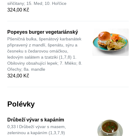
siřičitany; 15. Med; 10. Hořčice
324,00 Kč
Popeyes burger vegetariánský
Pšeničná bulka, špenátový karbanátek
připravený z mandlí, špenátu, sýru a
česneku s čedarovou omáčkou,
ledovým salátem a tzatziki (1,7,8) 1.
Obiloviny obsahující lepek; 7. Mléko; 8.
Ořechy; 8а. mandle
324,00 Kč
Polévky
Drůbeží vývar s kapáním
0,33 l Drůbeží vývar s masem,
zeleninou a kapáním (1,3,7,9)