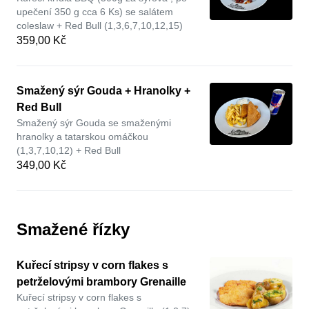
upečení 350 g cca 6 Ks) se salátem
coleslaw + Red Bull (1,3,6,7,10,12,15)
359,00 Kč
Smažený sýr Gouda + Hranolky +
Red Bull
Smažený sýr Gouda se smaženými
hranolky a tatarskou omáčkou
(1,3,7,10,12) + Red Bull
349,00 Kč
Smažené řízky
Kuřecí stripsy v corn flakes s
petrželovými brambory Grenaille
Kuřecí stripsy v corn flakes s