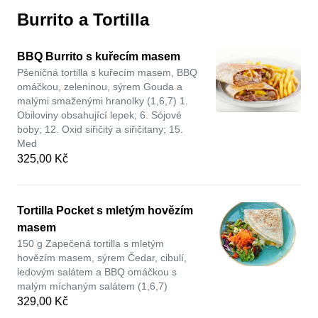
Burrito a Tortilla
BBQ Burrito s kuřecím masem
Pšeničná tortilla s kuřecím masem, BBQ
omáčkou, zeleninou, sýrem Gouda a
malými smaženými hranolky (1,6,7) 1.
Obiloviny obsahující lepek; 6. Sójové
boby; 12. Oxid siřičitý a siřičitany; 15.
Med
325,00 Kč
Tortilla Pocket s mletým hovězím
masem
150 g Zapečená tortilla s mletým
hovězím masem, sýrem Čedar, cibulí,
ledovým salátem a BBQ omáčkou s
malým míchaným salátem (1,6,7)
329,00 Kč