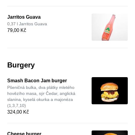
Jarritos Guava
0,37 l Jarritos Guava
79,00 Kč
Burgery
Smash Bacon Jam burger
Pšeničná bulka, dva plátky mletého
hovězího masa, sýr Čedar, anglická
slanina, kyselá okurka a majonéza
(1,3,7,10)
324,00 Kč
Cheese burger