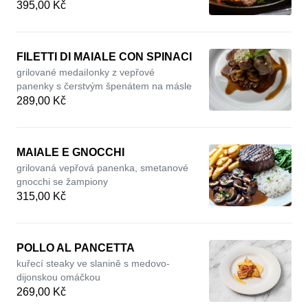
395,00 Kč
FILETTI DI MAIALE CON SPINACI
grilované medaiIonky z vepřové
panenky s čerstvým špenátem na másle
289,00 Kč
MAIALE E GNOCCHI
grilovaná vepřová panenka, smetanové
gnocchi se žampiony
315,00 Kč
POLLO AL PANCETTA
kuřecí steaky ve slanině s medovo-
dijonskou omáčkou
269,00 Kč