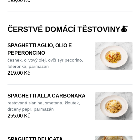
199,00 Kč
ČERSTVÉ DOMÁCÍ TĚSTOVINY🍝
SPAGHETTI AGLIO, OLIO E
PEPERONCINO
česnek, olivový olej, ovčí sýr pecorino,
feferonka, parmazán
219,00 Kč
SPAGHETTI ALLA CARBONARA
restovaná slanina, smetana, žloutek,
drcený pepř, parmazán
255,00 Kč
SPAGHETTI DELICATA