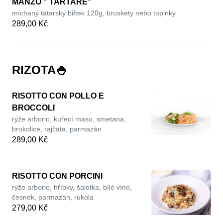
MANZO " TARTARE"
míchaný tatarský biftek 120g, bruskety nebo topinky
289,00 Kč
RIZOTA🍚
RISOTTO CON POLLO E
BROCCOLI
rýže arborio, kuřecí maso, smetana,
brokolice, rajčata, parmazán
289,00 Kč
RISOTTO CON PORCINI
rýže arborio, hříbky, šalotka, bílé víno,
česnek, parmazán, rukola
279,00 Kč