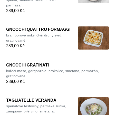
špenát, smetana, kuřecí maso,
parmazán
289,00 Kč
GNOCCHI QUATTRO FORMAGGI
bramborové noky, čtyři druhy sýrů,
gratinované
289,00 Kč
GNOCCHI GRATINATI
kuřecí maso, gorgonzola, brokolice, smetana, parmazán,
gratinované
289,00 Kč
TAGLIATELLE VERANDA
špenátové těstoviny, parmská šunka,
žampiony, bílé víno, smetana,