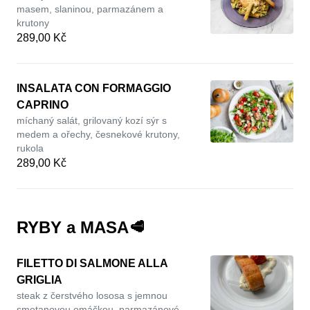
masem, slaninou, parmazánem a
krutony
289,00 Kč
INSALATA CON FORMAGGIO
CAPRINO
míchaný salát, grilovaný kozí sýr s
medem a ořechy, česnekové krutony,
rukola
289,00 Kč
RYBY a MASA🥩
FILETTO DI SALMONE ALLA
GRIGLIA
steak z čerstvého lososa s jemnou
smetanovou omáčkou, parmazánové