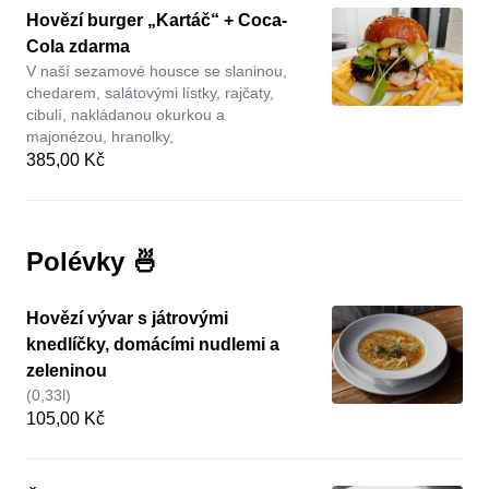
Hovězí burger „Kartáč“ + Coca-
Cola zdarma
V naší sezamové housce se slaninou,
chedarem, salátovými lístky, rajčaty,
cibulí, nakládanou okurkou a
majonézou, hranolky,
385,00 Kč
Polévky 🍜
Hovězí vývar s játrovými
knedlíčky, domácími nudlemi a
zeleninou
(0,33l)
105,00 Kč