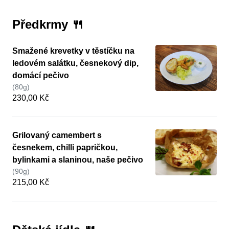
Předkrmy 🍴
Smažené krevetky v těstíčku na
ledovém salátku, česnekový dip,
domácí pečivo
(80g)
230,00 Kč
Grilovaný camembert s
česnekem, chilli papričkou,
bylinkami a slaninou, naše pečivo
(90g)
215,00 Kč