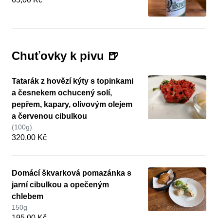
Chuťovky k pivu 🍺
Tatarák z hovězí kýty s topinkami
a česnekem ochucený solí,
pepřem, kapary, olivovým olejem
a červenou cibulkou
(100g)
320,00 Kč
Domácí škvarková pomazánka s
jarní cibulkou a opečeným
chlebem
150g
195,00 Kč