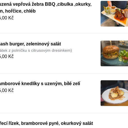
zená vepřová žebra BBQ ,cibulka ,okurky,
n, hořčice, chléb
,00 Kč
sh burger, zeleninový salát
látek z polníčku s citrusovým dresinkem)
,00 Kč
mborové knedlíky s uzeným, bílé zelí
,00 Kč
ecí řízek, bramborové pyré, okurkový salát