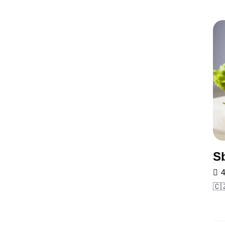
S
4
🇨