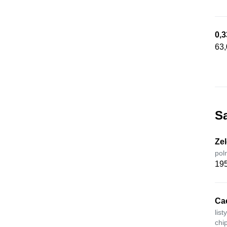
0,3
63,
Sa
Zel
pol
195
Cae
lis
chi