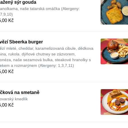
ažený sýr gouda
ranolkama, naše tatarská omáčka (Alergeny:
,7,9,10)
,00 Kč
vězí Sbeerka burger
ězí mleté, cheddar, karamelizovaná cibule, dědkova
nina, rukola. dýňové chutney se zázvorem,
onéza, naše sezamová bulka, steakové hranolky s
ekem a rozmarýnem (Alergeny: 1,3,7,11)
,00 Kč
íčková na smetaně
lovarský knedlík
,00 Kč