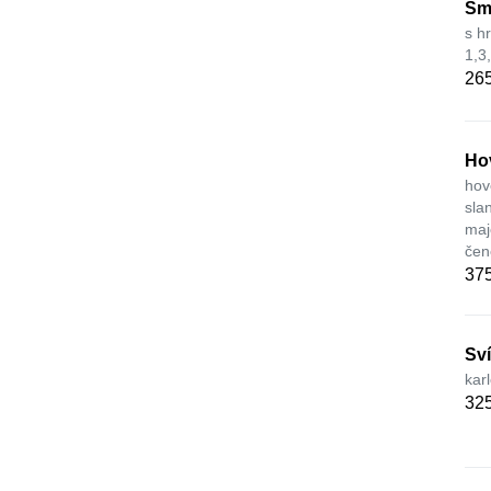
Sm
s h
1,3
265
Ho
hov
sla
maj
čen
375
Sv
kar
325