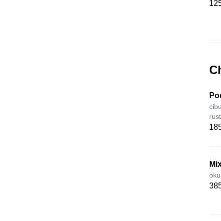
125
C
Poc
cib
rus
185
Mix
oku
385