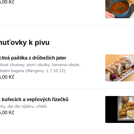
,00 Kč
huťovky k pivu
tivá paštika z drůbežích jater
ulové chutney, pivní cibulky, červená cibule,
tikální bageta (Alergeny: 1,7,10,12)
,00 Kč
 kuřecích a vepřových řízečků
rky, dip dle výběru, chléb
,00 Kč