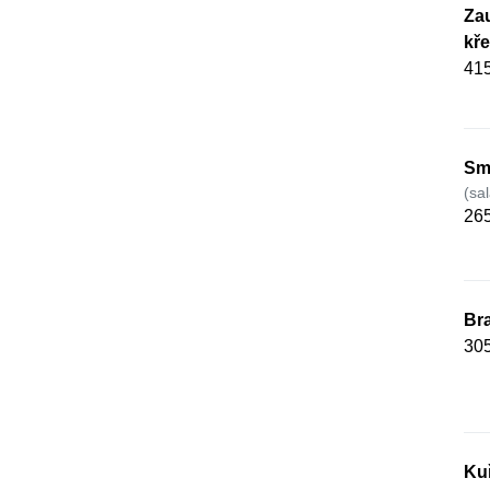
Zau
kře
415
Sma
(sa
265
Bra
305
Kuř