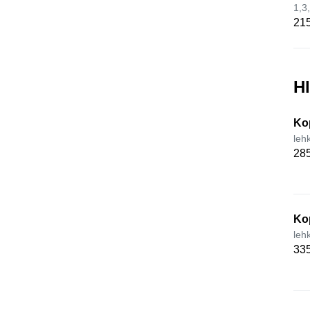
1,3
215
H
Ko
leh
285
Ko
leh
335