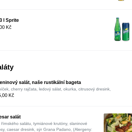
3 l Sprite
00 Kč
láty
eninový salát, naše rustikální bageta
níček, cherry rajčata, ledový sálat, okurka, citrusový dresink,
,00 Kč
sar salát
ty římského salátu, tymiánové krutóny, slaninové
psy, caesar dresink, sýr Grana Padano, (Alergeny: