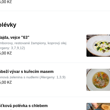
,00 Kč
olévky
ajda, vejce "63"
mborovy, restované žampiony, koprový olej
ergeny: 3,7,9,12)
,00 Kč
ůbeží vývar s kuřecím masem
enová zelenina s nudlemi (Alergeny: 1,3,9)
,00 Kč
šťková polévka s chlebem