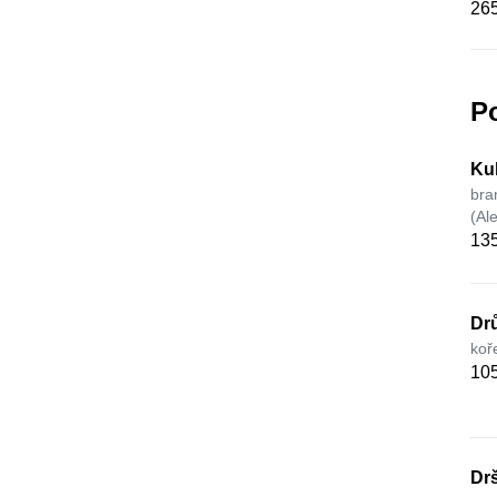
265
P
Kul
bra
(Al
135
Dr
koř
105
Dr