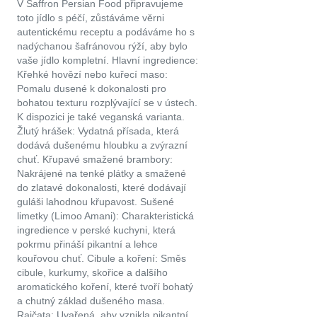
V Saffron Persian Food připravujeme
toto jídlo s péčí, zůstáváme věrni
autentickému receptu a podáváme ho s
nadýchanou šafránovou rýží, aby bylo
vaše jídlo kompletní. Hlavní ingredience:
Křehké hovězí nebo kuřecí maso:
Pomalu dusené k dokonalosti pro
bohatou texturu rozplývající se v ústech.
K dispozici je také veganská varianta.
Žlutý hrášek: Vydatná přísada, která
dodává dušenému hloubku a zvýrazní
chuť. Křupavé smažené brambory:
Nakrájené na tenké plátky a smažené
do zlatavé dokonalosti, které dodávají
guláši lahodnou křupavost. Sušené
limetky (Limoo Amani): Charakteristická
ingredience v perské kuchyni, která
pokrmu přináší pikantní a lehce
kouřovou chuť. Cibule a koření: Směs
cibule, kurkumy, skořice a dalšího
aromatického koření, které tvoří bohatý
a chutný základ dušeného masa.
Rajčata: Uvařená, aby vznikla pikantní,