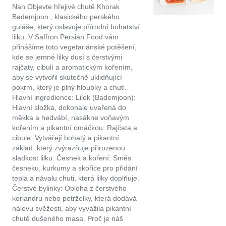
Nan Objevte hřejivé chutě Khorak
Bademjoon , klasického perského
guláše, který oslavuje přírodní bohatství
lilku. V Saffron Persian Food vám
přinášíme toto vegetariánské potěšení,
kde se jemné lilky dusí s čerstvými
rajčaty, cibulí a aromatickým kořením,
aby se vytvořil skutečně uklidňující
pokrm, který je plný hloubky a chuti.
Hlavní ingredience: Lilek (Bademjoon):
Hlavní složka, dokonale uvařená do
měkka a hedvábí, nasákne voňavým
kořením a pikantní omáčkou. Rajčata a
cibule: Vytvářejí bohatý a pikantní
základ, který zvýrazňuje přirozenou
sladkost lilku. Česnek a koření: Směs
česneku, kurkumy a skořice pro přidání
tepla a návalu chuti, která lilky doplňuje.
Čerstvé bylinky: Obloha z čerstvého
koriandru nebo petrželky, která dodává
nálevu svěžesti, aby vyvážila pikantní
chutě dušeného masa. Proč je náš