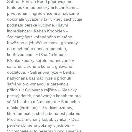
Saffron Persian Food připravujeme
tento pokrm autentickými technikami a
prvotřídními ingrediencemi a nabízíme
dokonale vyvážený talíř, který zachycuje
podstatu perské kuchyně. Hlavní
ingredience: • Kebab Koobideh –
Šťavnatý špíz kořeněného mletého
hovězího a jehněčího masa, grilovaný
na otevřeném ohni pro bohatou,
kouřovou chuť. • Džúdže kebab –
Křehké kousky kuřete marinované v
šafránu, citronu a koření, grilované
dozlatova. • Šafránová rýže – Lehká,
nadýchaná basmati rýže s příchutí
šafránu pro voňavou a barevnou
přílohu. • Grilovaná rajčata – Klasický
perský dotek, podávaný s kebabem pro
větší hloubku a šťavnatost. • Sumach a
máslo (volitelné) – Tradiční ozdoby,
které umocňují chuť a bohatost pokrmu.
Proč náš míchaný kebab vyniká: • Dva
perské oblíbené pokrmy v jednom –
Vychutnejte si to nejlepší z obou světů s