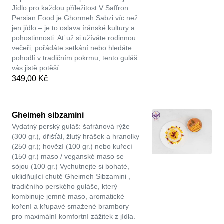
Jídlo pro každou příležitost V Saffron
Persian Food je Ghormeh Sabzi víc než
jen jídlo – je to oslava íránské kultury a
pohostinnosti. Ať už si užíváte rodinnou
večeři, pořádáte setkání nebo hledáte
pohodlí v tradičním pokrmu, tento guláš
vás jistě potěší.
349,00 Kč
Gheimeh sibzamini
Vydatný perský guláš: šafránová rýže
(300 gr.), dřišťál, žlutý hrášek a hranolky
(250 gr.); hovězí (100 gr.) nebo kuřecí
(150 gr.) maso / veganské maso se
sójou (100 gr.) Vychutnejte si bohaté,
uklidňující chutě Gheimeh Sibzamini ,
tradičního perského guláše, který
kombinuje jemné maso, aromatické
koření a křupavé smažené brambory
pro maximální komfortní zážitek z jídla.