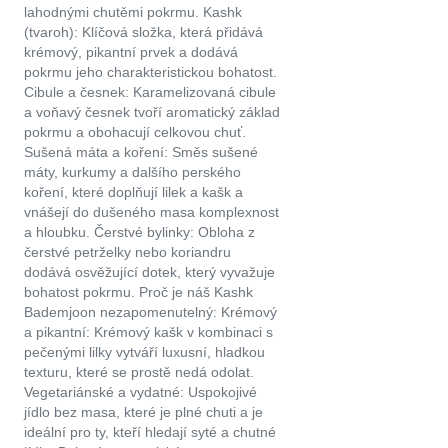
lahodnými chutěmi pokrmu. Kashk
(tvaroh): Klíčová složka, která přidává
krémový, pikantní prvek a dodává
pokrmu jeho charakteristickou bohatost.
Cibule a česnek: Karamelizovaná cibule
a voňavý česnek tvoří aromatický základ
pokrmu a obohacují celkovou chuť.
Sušená máta a koření: Směs sušené
máty, kurkumy a dalšího perského
koření, které doplňují lilek a kašk a
vnášejí do dušeného masa komplexnost
a hloubku. Čerstvé bylinky: Obloha z
čerstvé petrželky nebo koriandru
dodává osvěžující dotek, který vyvažuje
bohatost pokrmu. Proč je náš Kashk
Bademjoon nezapomenutelný: Krémový
a pikantní: Krémový kašk v kombinaci s
pečenými lilky vytváří luxusní, hladkou
texturu, které se prostě nedá odolat.
Vegetariánské a vydatné: Uspokojivé
jídlo bez masa, které je plné chuti a je
ideální pro ty, kteří hledají syté a chutné