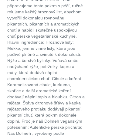
připravujeme tento pokrm s péčí, ručně
rolujeme každý hroznový list, abychom
vytvořili dokonalou rovnováhu
pikantních, pikantních a aromatických
chutí a nabídli skutečně uspokojivou
chuť perské vegetariánské kuchyně.
Hlavní ingredience: Hroznové listy:
Měkké, jemné vinné listy, které jsou
pečlivě plněné a svinuté k dokonalosti.
Rýže a čerstvé bylinky: Voňavá směs
nadýchané rýže, petrželky, kopru a
máty, která dodává náplni
charakteristickou chuť. Cibule a koření:
Karamelizovaná cibule, kurkuma,
skořice a další aromatické koření
dodávají náplni teplo a hloubku. Citron a
rajčata: Šťáva citronové šťávy a kapka
rajčatového protlaku dodávají pikantní,
pikantní chuť, která pokrm dokonale
doplní. Proč je náš Dolmeh veganským
potěšením: Autentické perské příchutě:
Náš Dolmeh , vyrobený podle