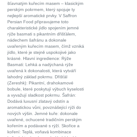
šťavnatým kuřecím masem – klasickým
perským pokrmem, který spojuje ty
nejlepší aromatické prvky. V Saffron
Persian Food připravujeme toto
charakteristické jídlo spojením jemné
rýže basmati s pikantním dřišťálem,
nádechem šafránu a dokonale
uvařeným kuřecím masem, čímž vzniká
jídlo, které je stejně uspokojivé jako
krásné. Hlavní ingredience: Rýže
Basmati: Lehká a nadýchaná rýže
uvařená k dokonalosti, která vytváří
lahodný základ pokrmu. Dřišťál
(Zereshk): Pikantní, drahokamové
bobule, které poskytují výbuch kyselosti
a vyvažují sladkost pokrmu. Šafrán:
Dodává luxusní zlatavý odstín a
aromatickou vůni, povznášející rýži do
nových výšin. Jemné kuře: dokonale
uvařené, ochucené tradičním perským
kořením a podávané s rýží. Skořice a
koření: Teplá, voňavá kombinace