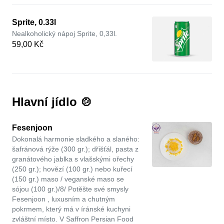
Sprite, 0.33l
Nealkoholický nápoj Sprite, 0,33l.
59,00 Kč
Hlavní jídlo 🍲
Fesenjoon
Dokonalá harmonie sladkého a slaného:
šafránová rýže (300 gr.); dřišťál, pasta z
granátového jablka s vlašskými ořechy
(250 gr.); hovězí (100 gr.) nebo kuřecí
(150 gr.) maso / veganské maso se
sójou (100 gr.)/8/ Potěšte své smysly
Fesenjoon , luxusním a chutným
pokrmem, který má v íránské kuchyni
zvláštní místo. V Saffron Persian Food