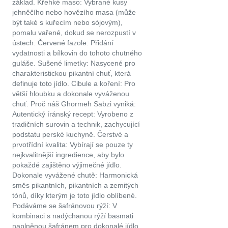
základ. Křehké maso: Vybrané kusy
jehněčího nebo hovězího masa (může
být také s kuřecím nebo sójovým),
pomalu vařené, dokud se nerozpustí v
ústech. Červené fazole: Přidání
vydatnosti a bílkovin do tohoto chutného
guláše. Sušené limetky: Nasycené pro
charakteristickou pikantní chuť, která
definuje toto jídlo. Cibule a koření: Pro
větší hloubku a dokonale vyváženou
chuť. Proč náš Ghormeh Sabzi vyniká:
Autentický íránský recept: Vyrobeno z
tradičních surovin a technik, zachycující
podstatu perské kuchyně. Čerstvé a
prvotřídní kvalita: Vybírají se pouze ty
nejkvalitnější ingredience, aby bylo
pokaždé zajištěno výjimečné jídlo.
Dokonale vyvážené chutě: Harmonická
směs pikantních, pikantních a zemitých
tónů, díky kterým je toto jídlo oblíbené.
Podáváme se šafránovou rýží: V
kombinaci s nadýchanou rýží basmati
naplněnou šafránem pro dokonalé jídlo.