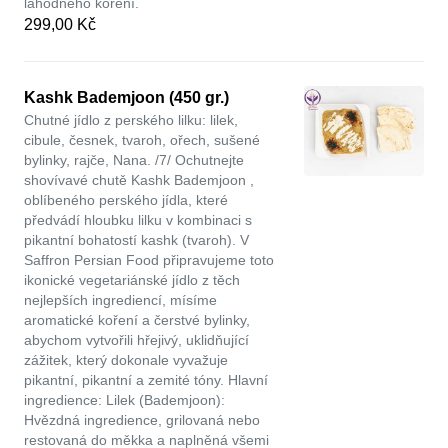
lahodného koření.
299,00 Kč
Kashk Bademjoon (450 gr.)
Chutné jídlo z perského lilku: lilek,
cibule, česnek, tvaroh, ořech, sušené
bylinky, rajče, Nana. /7/ Ochutnejte
shovívavé chutě Kashk Bademjoon ,
oblíbeného perského jídla, které
předvádí hloubku lilku v kombinaci s
pikantní bohatostí kashk (tvaroh). V
Saffron Persian Food připravujeme toto
ikonické vegetariánské jídlo z těch
nejlepších ingrediencí, mísíme
aromatické koření a čerstvé bylinky,
abychom vytvořili hřejivý, uklidňující
zážitek, který dokonale vyvažuje
pikantní, pikantní a zemité tóny. Hlavní
ingredience: Lilek (Bademjoon):
Hvězdná ingredience, grilovaná nebo
restovaná do měkka a naplněná všemi