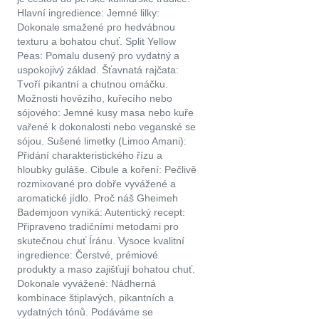
Hlavní ingredience: Jemné lilky:
Dokonale smažené pro hedvábnou
texturu a bohatou chuť. Split Yellow
Peas: Pomalu dusený pro vydatný a
uspokojivý základ. Šťavnatá rajčata:
Tvoří pikantní a chutnou omáčku.
Možnosti hovězího, kuřecího nebo
sójového: Jemné kusy masa nebo kuře
vařené k dokonalosti nebo veganské se
sójou. Sušené limetky (Limoo Amani):
Přidání charakteristického řízu a
hloubky guláše. Cibule a koření: Pečlivě
rozmixované pro dobře vyvážené a
aromatické jídlo. Proč náš Gheimeh
Bademjoon vyniká: Autentický recept:
Připraveno tradičními metodami pro
skutečnou chuť Íránu. Vysoce kvalitní
ingredience: Čerstvé, prémiové
produkty a maso zajišťují bohatou chuť.
Dokonale vyvážené: Nádherná
kombinace štiplavých, pikantních a
vydatných tónů. Podáváme se