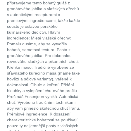
připravujeme tento bohatý guláš z
granátového jablka a vlašských ořechů
s autentickými recepturami a
prémiovými ingrediencemi, takže každé
sousto je oslavou perského
kulinářského dědictví. Hlavní
ingredience: Mleté vlašské ořechy:
Pomalu dusíme, aby se vytvořila
bohatá, sametová textura. Pasta z
granátového jablka: Pro dokonalou
rovnováhu sladkých a pikantních chutí.
Křehké maso: Tradičně vyrobené ze
šťavnatého kuřecího masa (máme také
hovězí a sójové varianty), vařené k
dokonalosti. Cibule a koření: Přidání
hloubky a vylepšení chuťového profilu.
Proč náš Fesenjoon vyniká: Autentická
chuť: Vyrobeno tradičními technikami,
aby vám přineslo skutečnou chuť Íránu.
Prémiové ingredience: K dosažení
charakteristické bohatosti se používají
pouze ty nejjemnější pasty z vlašských