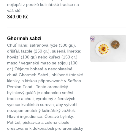
nejlepší z perské kulinářské tradice na
váš stůl.
349,00 Kč
Ghormeh sabzi
Chuť Íránu: šafránová rýže (300 gr.),
dřišťál, fazole (250 gr.), sušená limetka;
hovězí (100 gr.) nebo kuřecí (150 gr.)
maso / veganské maso se sójou (100
gr.) Objevte bohaté a neodolatelné
chutě Ghormeh Sabzi , oblíbené íránské
klasiky, s láskou připravované v Saffron
Persian Food . Tento aromatický
bylinkový guláš je dokonalou směsí
tradice a chuti, vyrobený z čerstvých,
vysoce kvalitních surovin, aby vytvořil
nezapomenutelný kulinářský zážitek.
Hlavní ingredience: Čerstvé bylinky:
Petržel, pískavice a zelená cibule,
orestované k dokonalosti pro aromatický