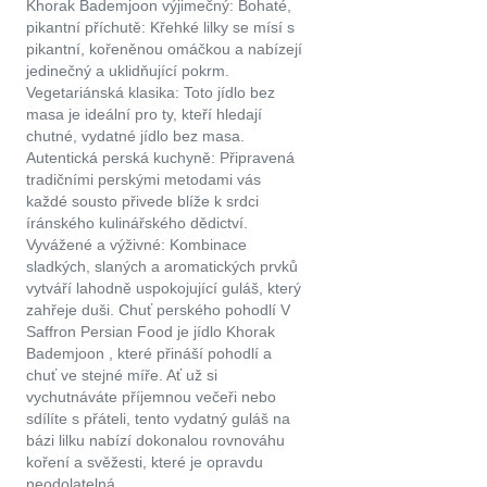
Khorak Bademjoon výjimečný: Bohaté,
pikantní příchutě: Křehké lilky se mísí s
pikantní, kořeněnou omáčkou a nabízejí
jedinečný a uklidňující pokrm.
Vegetariánská klasika: Toto jídlo bez
masa je ideální pro ty, kteří hledají
chutné, vydatné jídlo bez masa.
Autentická perská kuchyně: Připravená
tradičními perskými metodami vás
každé sousto přivede blíže k srdci
íránského kulinářského dědictví.
Vyvážené a výživné: Kombinace
sladkých, slaných a aromatických prvků
vytváří lahodně uspokojující guláš, který
zahřeje duši. Chuť perského pohodlí V
Saffron Persian Food je jídlo Khorak
Bademjoon , které přináší pohodlí a
chuť ve stejné míře. Ať už si
vychutnáváte příjemnou večeři nebo
sdílíte s přáteli, tento vydatný guláš na
bázi lilku nabízí dokonalou rovnováhu
koření a svěžesti, které je opravdu
neodolatelná.