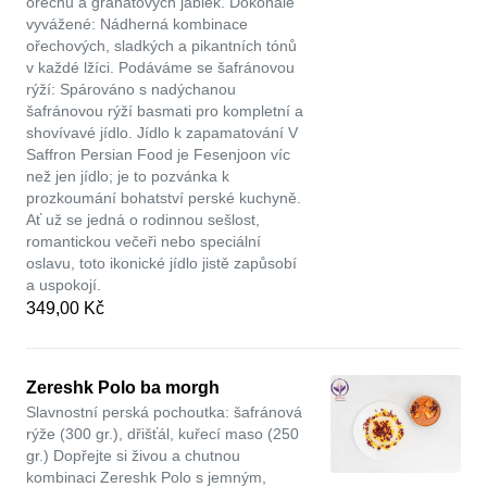
ořechů a granátových jablek. Dokonale
vyvážené: Nádherná kombinace
ořechových, sladkých a pikantních tónů
v každé lžíci. Podáváme se šafránovou
rýží: Spárováno s nadýchanou
šafránovou rýží basmati pro kompletní a
shovívavé jídlo. Jídlo k zapamatování V
Saffron Persian Food je Fesenjoon víc
než jen jídlo; je to pozvánka k
prozkoumání bohatství perské kuchyně.
Ať už se jedná o rodinnou sešlost,
romantickou večeři nebo speciální
oslavu, toto ikonické jídlo jistě zapůsobí
a uspokojí.
349,00 Kč
Zereshk Polo ba morgh
Slavnostní perská pochoutka: šafránová
rýže (300 gr.), dřišťál, kuřecí maso (250
gr.) Dopřejte si živou a chutnou
kombinaci Zereshk Polo s jemným,