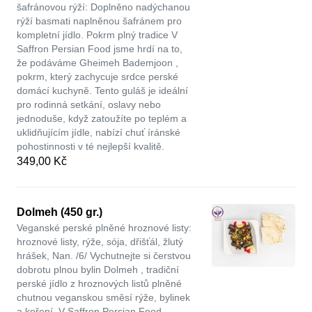
šafránovou rýží: Doplněno nadýchanou
rýží basmati naplněnou šafránem pro
kompletní jídlo. Pokrm plný tradice V
Saffron Persian Food jsme hrdí na to,
že podáváme Gheimeh Bademjoon ,
pokrm, který zachycuje srdce perské
domácí kuchyně. Tento guláš je ideální
pro rodinná setkání, oslavy nebo
jednoduše, když zatoužíte po teplém a
uklidňujícím jídle, nabízí chuť íránské
pohostinnosti v té nejlepší kvalitě.
349,00 Kč
Dolmeh (450 gr.)
Veganské perské plněné hroznové listy:
hroznové listy, rýže, sója, dřišťál, žlutý
hrášek, Nan. /6/ Vychutnejte si čerstvou
dobrotu plnou bylin Dolmeh , tradiční
perské jídlo z hroznových listů plněné
chutnou veganskou směsí rýže, bylinek
a koření. V Saffron Persian Food