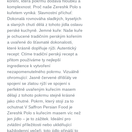
koření, která pokrmu dodává hloubku a
komplexnost. Proč naše Zereshk Polo s
kuřetem vyniká: Slavnostní příchuť:
Dokonalá rovnováha sladkých, kyselých
a slaných chutí dělá z tohoto jídla oslavu
perské kuchyně. Jemné kuře: Naše kuře
je ochucené tradičním perským kořením
a uvařené do šťavnaté dokonalosti,
které krásně doplňuje rýži. Autentický
recept: Ctíme tradiční perský recept a
přitom používáme ty nejlepší
ingredience k vytvoření
nezapomenutelného pokrmu. Vizuálně
ohromující: Jasně červené dřišťály ve
spojení se zlatou rýží ve spojení s
perfektně uvařeným kuřecím masem
dělají z tohoto pokrmu stejně krásné
jako chutné. Pokrm, který stojí za to
ochutnat V Saffron Persian Food je
Zereshk Polo s kuřecím masem víc než
jen jídlo – je to zážitek. Ideální pro
zvláštní příležitosti nebo uklidňující
každodenní večeři, toto jídlo přináší to