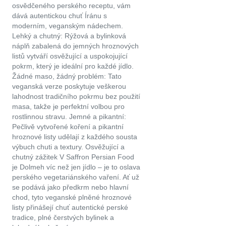
osvědčeného perského receptu, vám
dává autentickou chuť Íránu s
moderním, veganským nádechem.
Lehký a chutný: Rýžová a bylinková
náplň zabalená do jemných hroznových
listů vytváří osvěžující a uspokojující
pokrm, který je ideální pro každé jídlo.
Žádné maso, žádný problém: Tato
veganská verze poskytuje veškerou
lahodnost tradičního pokrmu bez použití
masa, takže je perfektní volbou pro
rostlinnou stravu. Jemné a pikantní:
Pečlivě vytvořené koření a pikantní
hroznové listy udělají z každého sousta
výbuch chuti a textury. Osvěžující a
chutný zážitek V Saffron Persian Food
je Dolmeh víc než jen jídlo – je to oslava
perského vegetariánského vaření. Ať už
se podává jako předkrm nebo hlavní
chod, tyto veganské plněné hroznové
listy přinášejí chuť autentické perské
tradice, plné čerstvých bylinek a