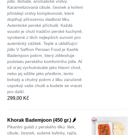
jídlo. Bohaté, aromatické vrstvy:
Karamelizovaná cibule, česnek a koření
přinášejí vrstvy komplexnosti, které
doplňují přirozenou sladkost lilku.
Autentické perské příchutě: Každé
sousto je chutí tradiční perské kuchyně,
vyrobené z těch nejlepších surovin pro
autentický zážitek. Teplé a uklidňující
jídlo V Saffron Persian Food je Kashk
Bademjoon pokrm, který ztělesňuje
podstatu perského komfortního jídla. Ať
už si jej vychutnáváte jako hlavní chod,
nebo jej sdílíte jako předkrm, tento
bohatý a chutný pokrm z lilku zaručeně
uspokojí vaše chutě a budete se vracet
pro další.
299,00 Kč
Khorak Bademjoon (450 gr.) 🌶️
Pikantní guláš z perského lilku: lilek,
cibule, česnek, sušené bylinky, rajče,