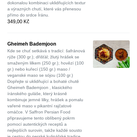
dokonalou kombinaci uklidňujících textur
a výrazných chutí, které vás přenesou
přímo do srdce Íránu.
349,00 Kč
Gheimeh Bademjoon
Kde se chuť setkává s tradicí: šafránová
rýže (300 gr.); dřišťál; žlutý hrášek se
smaženým lilkem (250 gr.); hovězí (100
gr.) nebo kuřecí (150 gr.) maso /
veganské maso se sójou (100 gr.)
Dopřejte si uklidňující a bohaté chutě
Gheimeh Bademjoon , klasického
íránského guláše, který krásně
kombinuje jemné lilky, hrášek a pomalu
vařené maso v pikantní rajčatové
omáčce. V Saffron Persian Food
připravujeme tento oblíbený pokrm
pomocí autentických receptů a
nejlepších surovin, takže každé sousto
je cestou do perské kulinářské tradice.