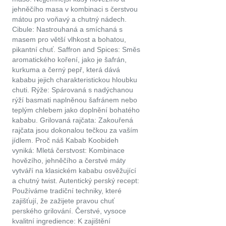
jehněčího masa v kombinaci s čerstvou
mátou pro voňavý a chutný nádech.
Cibule: Nastrouhaná a smíchaná s
masem pro větší vlhkost a bohatou,
pikantní chuť. Saffron and Spices: Směs
aromatického koření, jako je šafrán,
kurkuma a černý pepř, která dává
kababu jejich charakteristickou hloubku
chuti. Rýže: Spárovaná s nadýchanou
rýží basmati naplněnou šafránem nebo
teplým chlebem jako doplnění bohatého
kababu. Grilovaná rajčata: Zakouřená
rajčata jsou dokonalou tečkou za vaším
jídlem. Proč náš Kabab Koobideh
vyniká: Mletá čerstvost: Kombinace
hovězího, jehněčího a čerstvé máty
vytváří na klasickém kababu osvěžující
a chutný twist. Autentický perský recept:
Používáme tradiční techniky, které
zajišťují, že zažijete pravou chuť
perského grilování. Čerstvé, vysoce
kvalitní ingredience: K zajištění