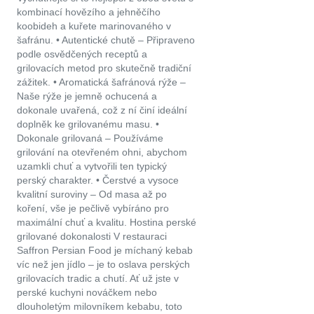
kombinací hovězího a jehněčího
koobideh a kuřete marinovaného v
šafránu. • Autentické chutě – Připraveno
podle osvědčených receptů a
grilovacích metod pro skutečně tradiční
zážitek. • Aromatická šafránová rýže –
Naše rýže je jemně ochucená a
dokonale uvařená, což z ní činí ideální
doplněk ke grilovanému masu. •
Dokonale grilovaná – Používáme
grilování na otevřeném ohni, abychom
uzamkli chuť a vytvořili ten typický
perský charakter. • Čerstvé a vysoce
kvalitní suroviny – Od masa až po
koření, vše je pečlivě vybíráno pro
maximální chuť a kvalitu. Hostina perské
grilované dokonalosti V restauraci
Saffron Persian Food je míchaný kebab
víc než jen jídlo – je to oslava perských
grilovacích tradic a chutí. Ať už jste v
perské kuchyni nováčkem nebo
dlouholetým milovníkem kebabu, toto