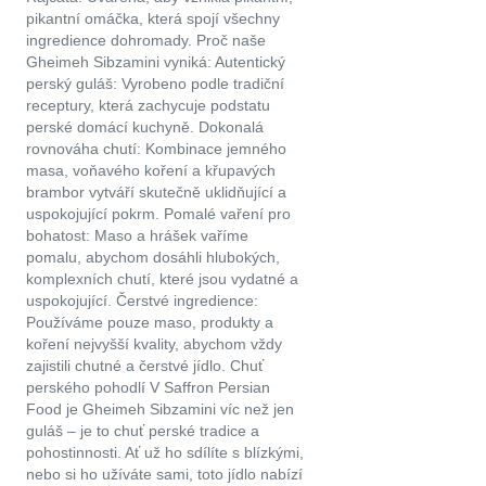
pikantní omáčka, která spojí všechny
ingredience dohromady. Proč naše
Gheimeh Sibzamini vyniká: Autentický
perský guláš: Vyrobeno podle tradiční
receptury, která zachycuje podstatu
perské domácí kuchyně. Dokonalá
rovnováha chutí: Kombinace jemného
masa, voňavého koření a křupavých
brambor vytváří skutečně uklidňující a
uspokojující pokrm. Pomalé vaření pro
bohatost: Maso a hrášek vaříme
pomalu, abychom dosáhli hlubokých,
komplexních chutí, které jsou vydatné a
uspokojující. Čerstvé ingredience:
Používáme pouze maso, produkty a
koření nejvyšší kvality, abychom vždy
zajistili chutné a čerstvé jídlo. Chuť
perského pohodlí V Saffron Persian
Food je Gheimeh Sibzamini víc než jen
guláš – je to chuť perské tradice a
pohostinnosti. Ať už ho sdílíte s blízkými,
nebo si ho užíváte sami, toto jídlo nabízí