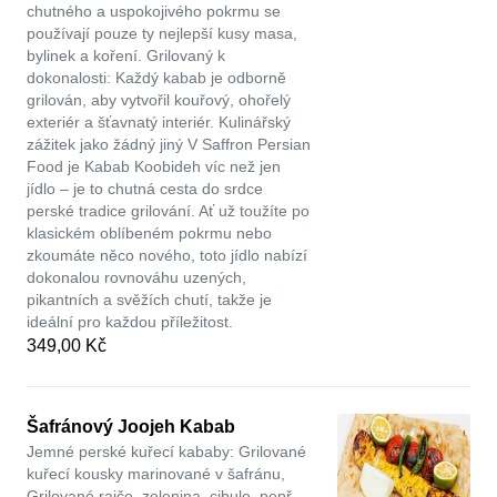
chutného a uspokojivého pokrmu se
používají pouze ty nejlepší kusy masa,
bylinek a koření. Grilovaný k
dokonalosti: Každý kabab je odborně
grilován, aby vytvořil kouřový, ohořelý
exteriér a šťavnatý interiér. Kulinářský
zážitek jako žádný jiný V Saffron Persian
Food je Kabab Koobideh víc než jen
jídlo – je to chutná cesta do srdce
perské tradice grilování. Ať už toužíte po
klasickém oblíbeném pokrmu nebo
zkoumáte něco nového, toto jídlo nabízí
dokonalou rovnováhu uzených,
pikantních a svěžích chutí, takže je
ideální pro každou příležitost.
349,00 Kč
Šafránový Joojeh Kabab
Jemné perské kuřecí kababy: Grilované
kuřecí kousky marinované v šafránu,
Grilované rajče, zelenina, cibule, pepř.