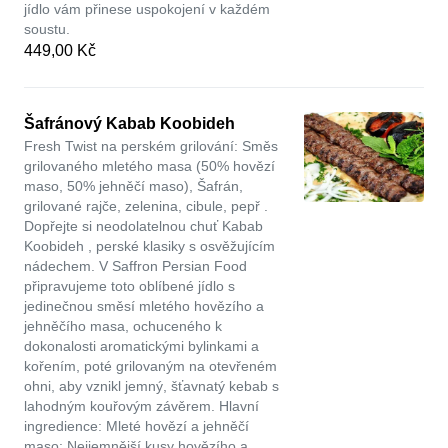
jídlo vám přinese uspokojení v každém
soustu.
449,00 Kč
Šafránový Kabab Koobideh
Fresh Twist na perském grilování: Směs
grilovaného mletého masa (50% hovězí
maso, 50% jehněčí maso), Šafrán,
grilované rajče, zelenina, cibule, pepř .
Dopřejte si neodolatelnou chuť Kabab
Koobideh , perské klasiky s osvěžujícím
nádechem. V Saffron Persian Food
připravujeme toto oblíbené jídlo s
jedinečnou směsí mletého hovězího a
jehněčího masa, ochuceného k
dokonalosti aromatickými bylinkami a
kořením, poté grilovaným na otevřeném
ohni, aby vznikl jemný, šťavnatý kebab s
lahodným kouřovým závěrem. Hlavní
ingredience: Mleté hovězí a jehněčí
maso: Nejjemnější kusy hovězího a