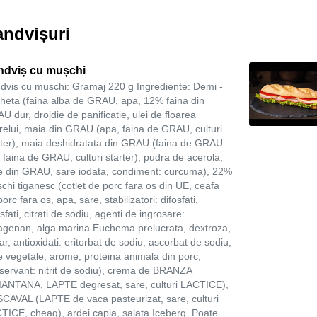
andvișuri
ndviș cu mușchi
dvis cu muschi: Gramaj 220 g Ingrediente: Demi -
heta (faina alba de GRAU, apa, 12% faina din
U dur, drojdie de panificatie, ulei de floarea
relui, maia din GRAU (apa, faina de GRAU, culturi
rter), maia deshidratata din GRAU (faina de GRAU
, faina de GRAU, culturi starter), pudra de acerola,
re din GRAU, sare iodata, condiment: curcuma), 22%
chi tiganesc (cotlet de porc fara os din UE, ceafa
orc fara os, apa, sare, stabilizatori: difosfati,
osfati, citrati de sodiu, agenti de ingrosare:
agenan, alga marina Euchema prelucrata, dextroza,
ar, antioxidati: eritorbat de sodiu, ascorbat de sodiu,
re vegetale, arome, proteina animala din porc,
servant: nitrit de sodiu), crema de BRANZA
ANTANA, LAPTE degresat, sare, culturi LACTICE),
CAVAL (LAPTE de vaca pasteurizat, sare, culturi
TICE, cheag), ardei capia, salata Iceberg. Poate