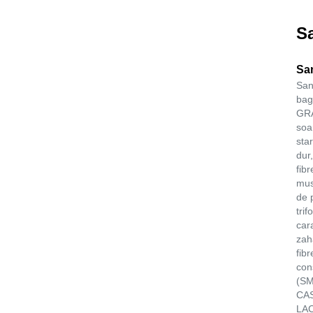
S
Sa
San
bag
GRA
soa
sta
dur
fib
mus
de p
trif
car
zah
fib
con
(SM
CAS
LAC