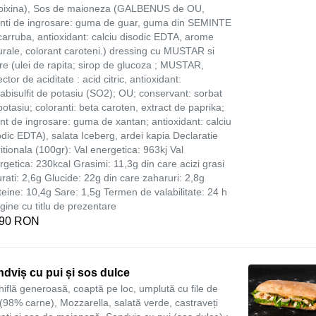
bixina), Sos de maioneza (GALBENUS de OU,
nti de ingrosare: guma de guar, guma din SEMINTE
carruba, antioxidant: calciu disodic EDTA, arome
urale, colorant caroteni.) dressing cu MUSTAR si
re (ulei de rapita; sirop de glucoza ; MUSTAR,
ctor de aciditate : acid citric, antioxidant:
abisulfit de potasiu (SO2); OU; conservant: sorbat
potasiu; coloranti: beta caroten, extract de paprika;
nt de ingrosare: guma de xantan; antioxidant: calciu
odic EDTA), salata Iceberg, ardei kapia Declaratie
ritionala (100gr): Val energetica: 963kj Val
rgetica: 230kcal Grasimi: 11,3g din care acizi grasi
urati: 2,6g Glucide: 22g din care zaharuri: 2,8g
teine: 10,4g Sare: 1,5g Termen de valabilitate: 24 h
gine cu titlu de prezentare
,90 RON
dviș cu pui și sos dulce
hiflă generoasă, coaptă pe loc, umplută cu file de
 (98% carne), Mozzarella, salată verde, castraveți