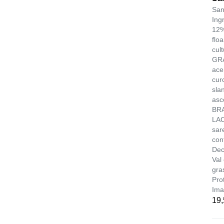
San
Ing
12%
flo
cul
GRA
ace
cur
sla
asc
BRA
LAC
sar
con
Dec
Val
gra
Pro
Ima
19