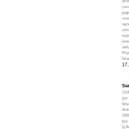
aro
con
papr
cre
sar
con
nut
ene
sat
Pro
Ima
17
San
Chi
pui
fel
dre
290
pui
(LA