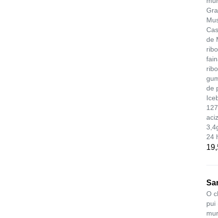
mur
Gra
Mus
Cas
de 
rib
fai
ribo
gum
de 
Ice
127
aci
3,4
24 
19
San
O c
pui
mur