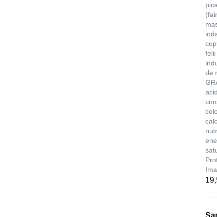
pic
(fa
mas
iod
cop
fel
indu
de 
GRA
acid
con
col
cal
nut
ene
sat
Pro
Ima
19
Sa