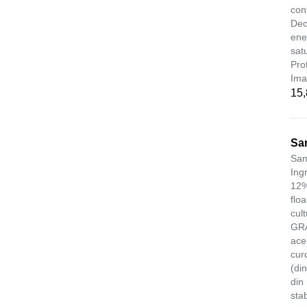
con
Dec
ene
sat
Pro
Ima
15
Sa
San
Ing
12%
flo
cul
GRA
ace
cur
(di
din
stab