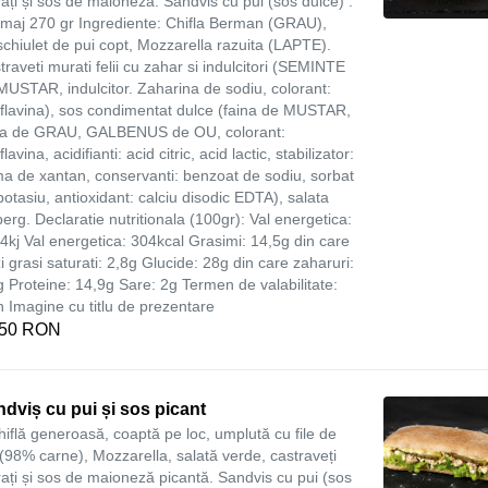
ați și sos de maioneză. Sandvis cu pui (sos dulce) :
maj 270 gr Ingrediente: Chifla Berman (GRAU),
chiulet de pui copt, Mozzarella razuita (LAPTE).
traveti murati felii cu zahar si indulcitori (SEMINTE
MUSTAR, indulcitor. Zaharina de sodiu, colorant:
oflavina), sos condimentat dulce (faina de MUSTAR,
na de GRAU, GALBENUS de OU, colorant:
flavina, acidifianti: acid citric, acid lactic, stabilizator:
a de xantan, conservanti: benzoat de sodiu, sorbat
potasiu, antioxidant: calciu disodic EDTA), salata
berg. Declaratie nutritionala (100gr): Val energetica:
4kj Val energetica: 304kcal Grasimi: 14,5g din care
zi grasi saturati: 2,8g Glucide: 28g din care zaharuri:
g Proteine: 14,9g Sare: 2g Termen de valabilitate:
h Imagine cu titlu de prezentare
,50 RON
dviș cu pui și sos picant
hiflă generoasă, coaptă pe loc, umplută cu file de
 (98% carne), Mozzarella, salată verde, castraveți
ați și sos de maioneză picantă. Sandvis cu pui (sos