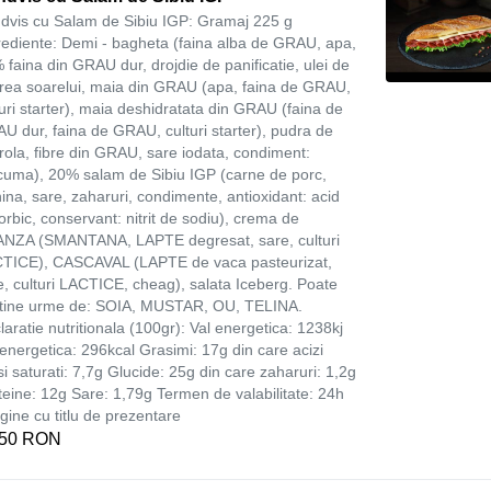
dvis cu Salam de Sibiu IGP: Gramaj 225 g
rediente: Demi - bagheta (faina alba de GRAU, apa,
 faina din GRAU dur, drojdie de panificatie, ulei de
area soarelui, maia din GRAU (apa, faina de GRAU,
turi starter), maia deshidratata din GRAU (faina de
U dur, faina de GRAU, culturi starter), pudra de
rola, fibre din GRAU, sare iodata, condiment:
cuma), 20% salam de Sibiu IGP (carne de porc,
nina, sare, zaharuri, condimente, antioxidant: acid
orbic, conservant: nitrit de sodiu), crema de
NZA (SMANTANA, LAPTE degresat, sare, culturi
TICE), CASCAVAL (LAPTE de vaca pasteurizat,
e, culturi LACTICE, cheag), salata Iceberg. Poate
tine urme de: SOIA, MUSTAR, OU, TELINA.
laratie nutritionala (100gr): Val energetica: 1238kj
 energetica: 296kcal Grasimi: 17g din care acizi
si saturati: 7,7g Glucide: 25g din care zaharuri: 1,2g
teine: 12g Sare: 1,79g Termen de valabilitate: 24h
gine cu titlu de prezentare
,50 RON