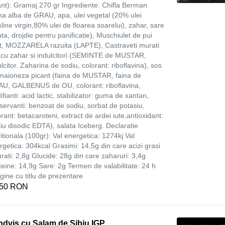
ant): Gramaj 270 gr Ingrediente: Chifla Berman
ina alba de GRAU, apa, ulei vegetal (20% ulei
line virgin,80% ulei de floarea soarelui), zahar, sare
ata, drojdie pentru panificatie), Muschiulet de pui
t, MOZZARELA razuita (LAPTE), Castraveti murati
ii cu zahar si indulcitori (SEMINTE de MUSTAR,
lcitor. Zaharina de sodiu, colorant: riboflavina), sos
maioneza picant (faina de MUSTAR, faina de
U, GALBENUS de OU, colorant: riboflavina,
ifianti: acid lactic, stabilizator: guma de xantan,
servanti: benzoat de sodiu, sorbat de potasiu,
orant: betacaroteni, extract de ardei iute,antioxidant:
ciu disodic EDTA), salata Iceberg. Declaratie
ritionala (100gr): Val energetica: 1274kj Val
rgetica: 304kcal Grasimi: 14,5g din care acizi grasi
urati: 2,8g Glucide: 28g din care zaharuri: 3,4g
teine: 14,9g Sare: 2g Termen de valabilitate: 24 h
gine cu titlu de prezentare
,50 RON
ndvis cu Salam de Sibiu IGP