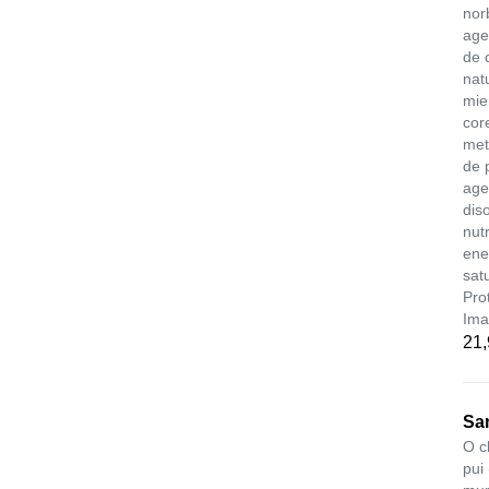
nor
age
de 
nat
mie
core
met
de 
age
dis
nut
ene
sat
Pro
Ima
21
San
O c
pui