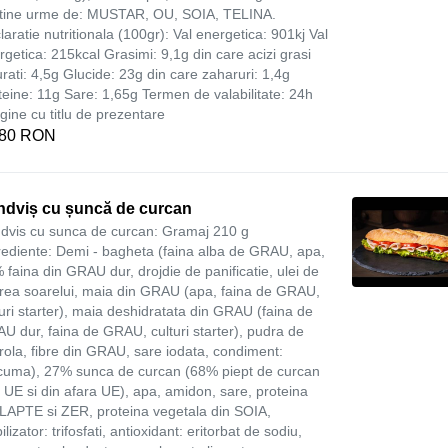
tine urme de: MUSTAR, OU, SOIA, TELINA.
laratie nutritionala (100gr): Val energetica: 901kj Val
rgetica: 215kcal Grasimi: 9,1g din care acizi grasi
urati: 4,5g Glucide: 23g din care zaharuri: 1,4g
teine: 11g Sare: 1,65g Termen de valabilitate: 24h
gine cu titlu de prezentare
,80 RON
ndviș cu șuncă de curcan
dvis cu sunca de curcan: Gramaj 210 g
rediente: Demi - bagheta (faina alba de GRAU, apa,
 faina din GRAU dur, drojdie de panificatie, ulei de
area soarelui, maia din GRAU (apa, faina de GRAU,
turi starter), maia deshidratata din GRAU (faina de
U dur, faina de GRAU, culturi starter), pudra de
rola, fibre din GRAU, sare iodata, condiment:
cuma), 27% sunca de curcan (68% piept de curcan
n UE si din afara UE), apa, amidon, sare, proteina
 LAPTE si ZER, proteina vegetala din SOIA,
ilizator: trifosfati, antioxidant: eritorbat de sodiu,