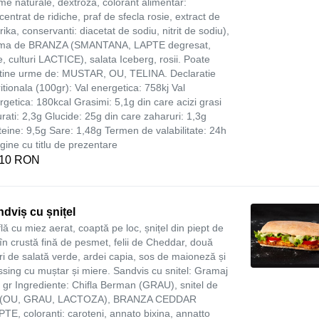
me naturale, dextroza, colorant alimentar:
centrat de ridiche, praf de sfecla rosie, extract de
ika, conservanti: diacetat de sodiu, nitrit de sodiu),
ma de BRANZA (SMANTANA, LAPTE degresat,
e, culturi LACTICE), salata Iceberg, rosii. Poate
tine urme de: MUSTAR, OU, TELINA. Declaratie
ritionala (100gr): Val energetica: 758kj Val
rgetica: 180kcal Grasimi: 5,1g din care acizi grasi
urati: 2,3g Glucide: 25g din care zaharuri: 1,3g
teine: 9,5g Sare: 1,48g Termen de valabilitate: 24h
gine cu titlu de prezentare
,10 RON
dviș cu șnițel
flă cu miez aerat, coaptă pe loc, șnițel din piept de
 în crustă fină de pesmet, felii de Cheddar, două
uri de salată verde, ardei capia, sos de maioneză și
ssing cu muștar și miere. Sandvis cu snitel: Gramaj
 gr Ingrediente: Chifla Berman (GRAU), snitel de
 (OU, GRAU, LACTOZA), BRANZA CEDDAR
PTE, coloranti: caroteni, annato bixina, annatto