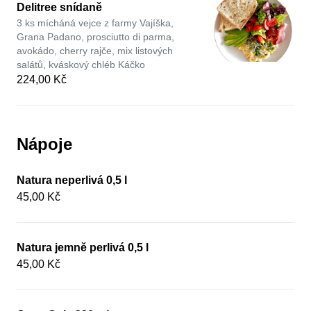
Delitree snídaně
3 ks mícháná vejce z farmy Vajíška,
Grana Padano, prosciutto di parma,
avokádo, cherry rajče, mix listových
salátů, kváskový chléb Káčko
224,00 Kč
Nápoje
Natura neperlivá 0,5 l
45,00 Kč
Natura jemně perlivá 0,5 l
45,00 Kč