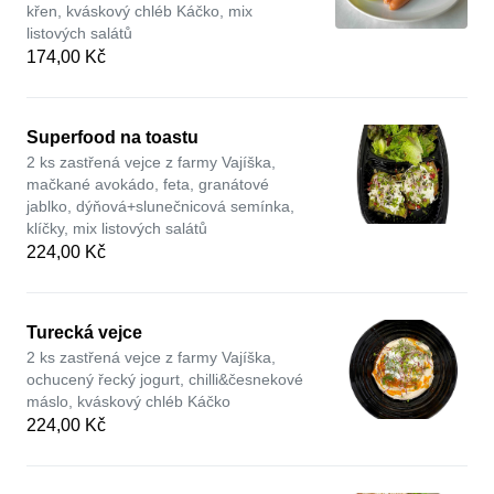
křen, kváskový chléb Káčko, mix
listových salátů
174,00 Kč
Superfood na toastu
2 ks zastřená vejce z farmy Vajíška,
mačkané avokádo, feta, granátové
jablko, dýňová+slunečnicová semínka,
klíčky, mix listových salátů
224,00 Kč
Turecká vejce
2 ks zastřená vejce z farmy Vajíška,
ochucený řecký jogurt, chilli&česnekové
máslo, kváskový chléb Káčko
224,00 Kč