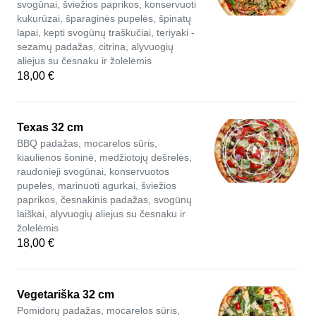
svogūnai, šviežios paprikos, konservuoti
kukurūzai, šparaginės pupelės, špinatų
lapai, kepti svogūnų traškučiai, teriyaki -
sezamų padažas, citrina, alyvuogių
aliejus su česnaku ir žolelėmis
18,00 €
Texas 32 cm
BBQ padažas, mocarelos sūris,
kiaulienos šoninė, medžiotojų dešrelės,
raudonieji svogūnai, konservuotos
pupelės, marinuoti agurkai, šviežios
paprikos, česnakinis padažas, svogūnų
laiškai, alyvuogių aliejus su česnaku ir
žolelėmis
18,00 €
Vegetariška 32 cm
Pomidorų padažas, mocarelos sūris,