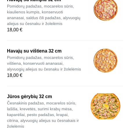
Pomidorų padažas, mocarelos sūris,
kiaulienos kumpis, konservuoti
ananasai, saldus čili padažas, alyvuogių
aliejus su česnaku ir žolelėmis
18,00 €
Havajų su vištiena 32 cm
Pomidorų padažas, mocarelos sūris,
vištiena, konservuoti ananasai,
alyvuogių aliejus su česnaku ir žolelėmis
18,00 €
Jūros gėrybių 32 cm
Česnakinis padažas, mocarelos sūris,
lašiša, krevetės, surimi krabų mėsa,
kaparėliai, pesto padažas, krapai,
citrina, alyvuogių aliejus su česnakais ir
žolelėmis