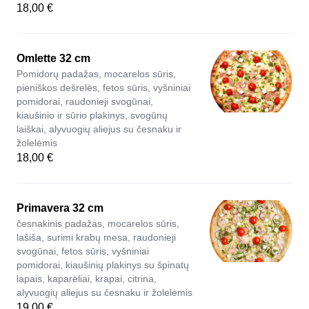
18,00 €
Omlette 32 cm
Pomidorų padažas, mocarelos sūris,
pieniškos dešrelės, fetos sūris, vyšniniai
pomidorai, raudonieji svogūnai,
kiaušinio ir sūrio plakinys, svogūnų
laiškai, alyvuogių aliejus su česnaku ir
žolelėmis
18,00 €
Primavera 32 cm
česnakinis padažas, mocarelos sūris,
lašiša, surimi krabų mesa, raudonieji
svogūnai, fetos sūris, vyšniniai
pomidorai, kiaušinių plakinys su špinatų
lapais, kaparėliai, krapai, citrina,
alyvuogių aliejus su česnaku ir žolelėmis
19,00 €