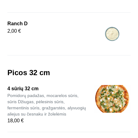
Ranch D
2,00 €
Picos 32 cm
4 sūrių 32 cm
Pomidorų padažas, mocarelos sūris,
sūris Džiugas, pėlesinis sūris,
fermentinis sūris, gražgarstės, alyvuogių
aliejus su česnaku ir žolelėmis
18,00 €