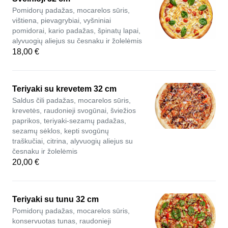
Pomidorų padažas, mocarelos sūris,
vištiena, pievagrybiai, vyšniniai
pomidorai, kario padažas, špinatų lapai,
alyvuogių aliejus su česnaku ir žolelėmis
18,00 €
Teriyaki su krevetem 32 cm
Saldus čili padažas, mocarelos sūris,
krevetės, raudonieji svogūnai, šviežios
paprikos, teriyaki-sezamų padažas,
sezamų sėklos, kepti svogūnų
traškučiai, citrina, alyvuogių aliejus su
česnaku ir žolelėmis
20,00 €
Teriyaki su tunu 32 cm
Pomidorų padažas, mocarelos sūris,
konservuotas tunas, raudonieji