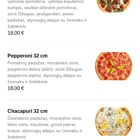
vyšniniai pomidorai, vytintas kiaulienos
kumpis, saulėje džiovinti pomidorai,
sūris Džiugas, gražgarstės, pesto
padažas, alyvuogių aliejus su česnaku ir
žolelėmis
18,00 €
Pepperoni 32 cm
Pomidorų padažas, mocarelos sūris,
pepperoni dešra (aštri), sūris Džiugas,
pepperoni pipirai, alyvuogių aliejus su
česnaku ir žolelėmis
18,00 €
Chacapuri 32 cm
Česnakinis padažas, mocarelos sūris,
fetos sūris, kiaušiniai, grūsti pipirai,
krapai, alyvuogių aliejus su česnaku ir
žolelėmis