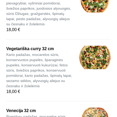
pievagrybiai, vyšniniai pomidorai,
šviežios paprikos, juodosios alyvuogės,
sūris Džiugas, gražgarstės, špinatų
lapai, pesto padažas, alyvuogių aliejus
su česnaku ir žolelėmis
18,00 €
Vegetariška curry 32 cm
Kario padažas, mocarelos sūris,
konservuotos pupelės, šparaginės
pupelės, konservuoti kukurūzai, fetos
sūris, šviežios paprikos, konservuoti
pomidorai, kario padažas, špinatų lapai,
sezamo sėklos, alyvuogių aliejus su
česnaku ir žolelėmis
18,00 €
Venecija 32 cm
Pomidorų padažas, mocarelos sūris,