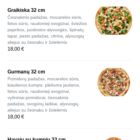
Graikiska 32 cm
Česnakinis padažas, mocarelos sūris,
fetos sūris, raudonieji svogūnai, šviežios
paprikos, juodosios alyvuogės, špinatų
lapai, pesto padažas, citrina, alyvuogių
aliejus su česnaku ir žolelėmis
18,00 €
Gurmanų 32 cm
Pomidorų padažas, mocarelos sūris,
kiaulienos kumpis, plėšoma jautiena,
fetos sūris, raudonieji svogūnai,
vyšniniai pomidorai, česnakinis
padažas, svogūnų laiškai, alyvuogių
aliejus su česnaku ir žolelėmis
18,00 €
Havajų su kumpiu 32 cm