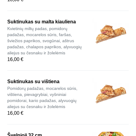
Suktinukas su malta kiauliena
Kvietinių miltų padas, pomidorų
padažas, mocarelos sūris, faršas,
šviežios paprikos, svogūnai, aštrus
padažas, chalapos paprikos, alyvuogių
aliejus su česnaku ir žolelėmis
16,00 €
Suktinukas su vištiena
Pomidorų padažas, mocarelos sūris,
vištiena, pievagrybiai, vyšniniai
pomidorai, kario padažas, alyvuogių
aliejus su česnaku ir žolelėmis
16,00 €
Švelnioji 32 cm