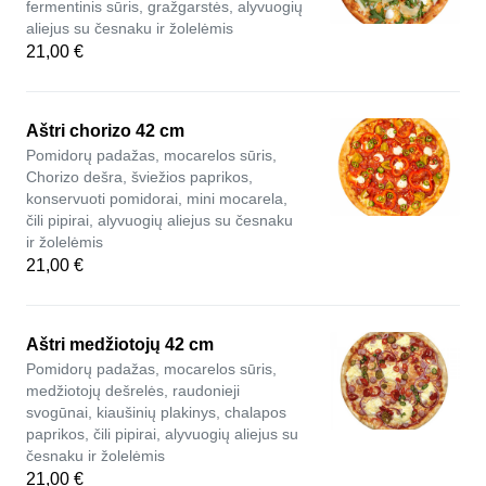
fermentinis sūris, gražgarstės, alyvuogių
aliejus su česnaku ir žolelėmis
21,00 €
Aštri chorizo 42 cm
Pomidorų padažas, mocarelos sūris,
Chorizo dešra, šviežios paprikos,
konservuoti pomidorai, mini mocarela,
čili pipirai, alyvuogių aliejus su česnaku
ir žolelėmis
21,00 €
Aštri medžiotojų 42 cm
Pomidorų padažas, mocarelos sūris,
medžiotojų dešrelės, raudonieji
svogūnai, kiaušinių plakinys, chalapos
paprikos, čili pipirai, alyvuogių aliejus su
česnaku ir žolelėmis
21,00 €