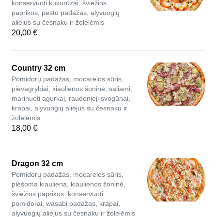
konservuoti kukurūzai, šviežios
paprikos, pesto padažas, alyvuogių
aliejus su česnaku ir žolelėmis
20,00 €
Country 32 cm
Pomidorų padažas, mocarelos sūris,
pievagrybiai, kiaulienos šoninė, saliami,
marinuoti agurkai, raudonieji svogūnai,
krapai, alyvuogių aliejus su česnaku ir
žolelėmis
18,00 €
Dragon 32 cm
Pomidorų padažas, mocarelos sūris,
plėšoma kiauliena, kiaulienos šoninė,
šviežios paprikos, konservuoti
pomidorai, wasabi padažas, krapai,
alyvuogių aliejus su česnaku ir žolelėmis