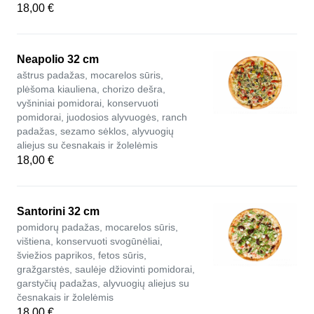
18,00 €
Neapolio 32 cm
aštrus padažas, mocarelos sūris,
plėšoma kiauliena, chorizo dešra,
vyšniniai pomidorai, konservuoti
pomidorai, juodosios alyvuogės, ranch
padažas, sezamo sėklos, alyvuogių
aliejus su česnakais ir žolelėmis
18,00 €
Santorini 32 cm
pomidorų padažas, mocarelos sūris,
vištiena, konservuoti svogūnėliai,
šviežios paprikos, fetos sūris,
gražgarstės, saulėje džiovinti pomidorai,
garstyčių padažas, alyvuogių aliejus su
česnakais ir žolelėmis
18,00 €