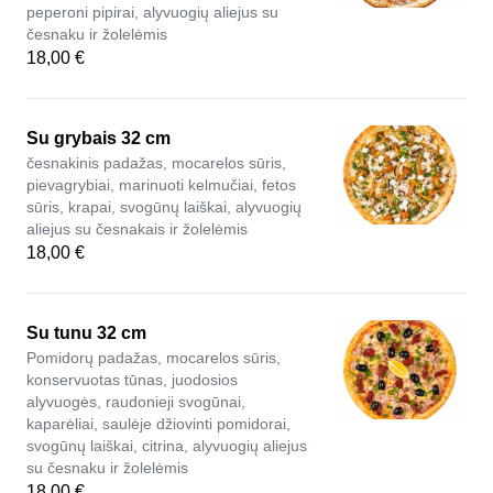
peperoni pipirai, alyvuogių aliejus su
česnaku ir žolelėmis
18,00 €
Su grybais 32 cm
česnakinis padažas, mocarelos sūris,
pievagrybiai, marinuoti kelmučiai, fetos
sūris, krapai, svogūnų laiškai, alyvuogių
aliejus su česnakais ir žolelėmis
18,00 €
Su tunu 32 cm
Pomidorų padažas, mocarelos sūris,
konservuotas tūnas, juodosios
alyvuogės, raudonieji svogūnai,
kaparėliai, saulėje džiovinti pomidorai,
svogūnų laiškai, citrina, alyvuogių aliejus
su česnaku ir žolelėmis
18,00 €