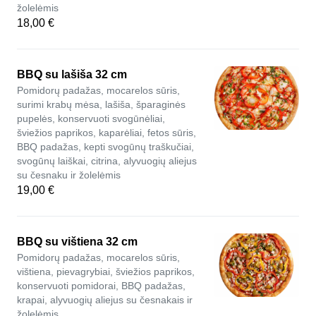
žolelėmis
18,00 €
BBQ su lašiša 32 cm
Pomidorų padažas, mocarelos sūris,
surimi krabų mėsa, lašiša, šparaginės
pupelės, konservuoti svogūnėliai,
šviežios paprikos, kaparėliai, fetos sūris,
BBQ padažas, kepti svogūnų traškučiai,
svogūnų laiškai, citrina, alyvuogių aliejus
su česnaku ir žolelėmis
19,00 €
BBQ su vištiena 32 cm
Pomidorų padažas, mocarelos sūris,
vištiena, pievagrybiai, šviežios paprikos,
konservuoti pomidorai, BBQ padažas,
krapai, alyvuogių aliejus su česnakais ir
žolelėmis