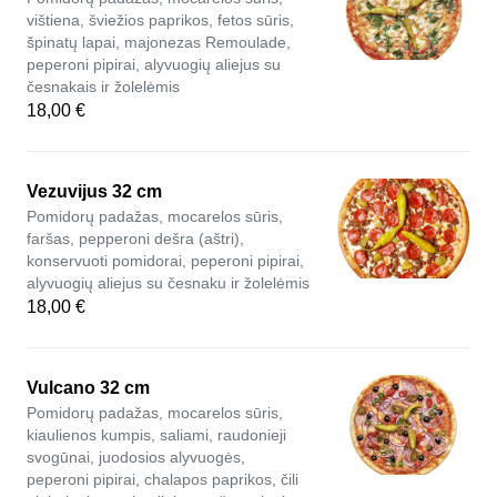
vištiena, šviežios paprikos, fetos sūris,
špinatų lapai, majonezas Remoulade,
peperoni pipirai, alyvuogių aliejus su
česnakais ir žolelėmis
18,00 €
Vezuvijus 32 cm
Pomidorų padažas, mocarelos sūris,
faršas, pepperoni dešra (aštri),
konservuoti pomidorai, peperoni pipirai,
alyvuogių aliejus su česnaku ir žolelėmis
18,00 €
Vulcano 32 cm
Pomidorų padažas, mocarelos sūris,
kiaulienos kumpis, saliami, raudonieji
svogūnai, juodosios alyvuogės,
peperoni pipirai, chalapos paprikos, čili