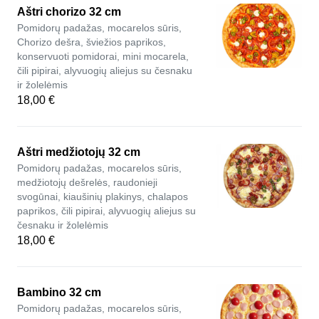
Aštri chorizo 32 cm
Pomidorų padažas, mocarelos sūris,
Chorizo dešra, šviežios paprikos,
konservuoti pomidorai, mini mocarela,
čili pipirai, alyvuogių aliejus su česnaku
ir žolelėmis
18,00 €
Aštri medžiotojų 32 cm
Pomidorų padažas, mocarelos sūris,
medžiotojų dešrelės, raudonieji
svogūnai, kiaušinių plakinys, chalapos
paprikos, čili pipirai, alyvuogių aliejus su
česnaku ir žolelėmis
18,00 €
Bambino 32 cm
Pomidorų padažas, mocarelos sūris,