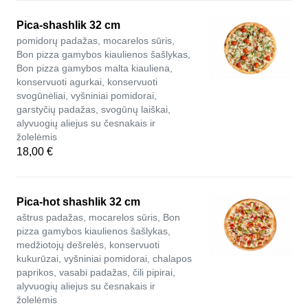
Pica-shashlik 32 cm
pomidorų padažas, mocarelos sūris,
Bon pizza gamybos kiaulienos šašlykas,
Bon pizza gamybos malta kiauliena,
konservuoti agurkai, konservuoti
svogūnėliai, vyšniniai pomidorai,
garstyčių padažas, svogūnų laiškai,
alyvuogių aliejus su česnakais ir
žolelėmis
18,00 €
Pica-hot shashlik 32 cm
aštrus padažas, mocarelos sūris, Bon
pizza gamybos kiaulienos šašlykas,
medžiotojų dešrelės, konservuoti
kukurūzai, vyšniniai pomidorai, chalapos
paprikos, vasabi padažas, čili pipirai,
alyvuogių aliejus su česnakais ir
žolelėmis