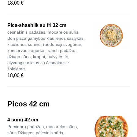
18,00 €
Pica-shashlik su fri 32 cm
česnakinis padažas, mocarelos sūris,
Bon pizza gamybos kiaulienos šašlykas,
kiaulienos šoninė, raudonieji svogūnai,
konservuoti agurkai, ranch padažas,
džiugo sūris, krapai, bulvytės fri,
alyvuogių aliejus su česnakais ir
žolelėmis
18,00 €
Picos 42 cm
4 sūrių 42 cm
Pomidorų padažas, mocarelos sūris,
sūris Džiugas, pėlesinis sūris,