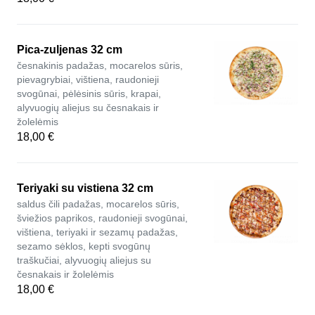
Pica-zuljenas 32 cm
česnakinis padažas, mocarelos sūris,
pievagrybiai, vištiena, raudonieji
svogūnai, pėlėsinis sūris, krapai,
alyvuogių aliejus su česnakais ir
žolelėmis
18,00 €
Teriyaki su vistiena 32 cm
saldus čili padažas, mocarelos sūris,
šviežios paprikos, raudonieji svogūnai,
vištiena, teriyaki ir sezamų padažas,
sezamo sėklos, kepti svogūnų
traškučiai, alyvuogių aliejus su
česnakais ir žolelėmis
18,00 €