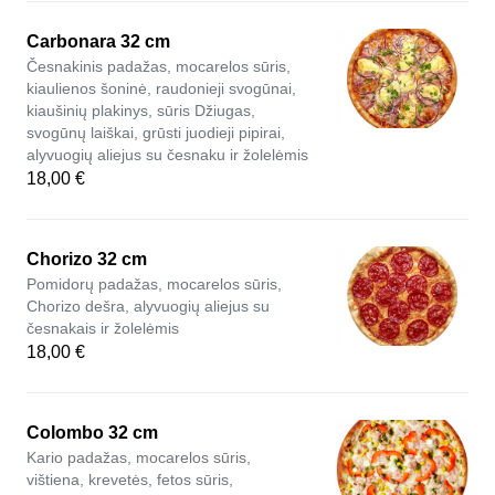
Carbonara 32 cm
Česnakinis padažas, mocarelos sūris,
kiaulienos šoninė, raudonieji svogūnai,
kiaušinių plakinys, sūris Džiugas,
svogūnų laiškai, grūsti juodieji pipirai,
alyvuogių aliejus su česnaku ir žolelėmis
18,00 €
Chorizo 32 cm
Pomidorų padažas, mocarelos sūris,
Chorizo dešra, alyvuogių aliejus su
česnakais ir žolelėmis
18,00 €
Colombo 32 cm
Kario padažas, mocarelos sūris,
vištiena, krevetės, fetos sūris,