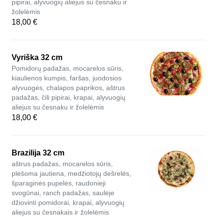
pipirai, alyvuogių aliejus su česnaku ir
žolelėmis
18,00 €
Vyriška 32 cm
Pomidorų padažas, mocarelos sūris,
kiaulienos kumpis, faršas, juodosios
alyvuogės, chalapos paprikos, aštrus
padažas, čili pipirai, krapai, alyvuogių
aliejus su česnaku ir žolelėmis
18,00 €
Brazilija 32 cm
aštrus padažas, mocarelos sūris,
plėšoma jautiena, medžiotojų dešrelės,
šparaginės pupelės, raudonieji
svogūnai, ranch padažas, saulėje
džiovinti pomidorai, krapai, alyvuogių
aliejus su česnakais ir žolelėmis