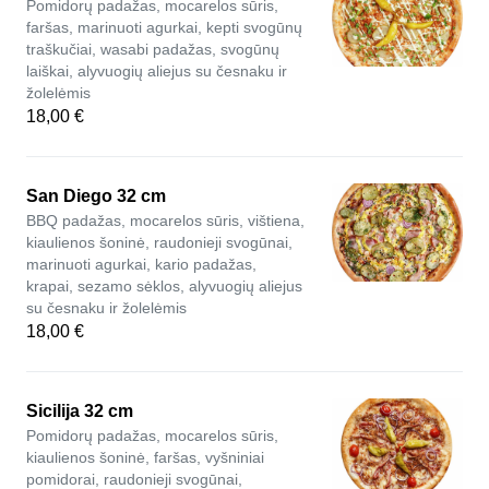
Pomidorų padažas, mocarelos sūris,
faršas, marinuoti agurkai, kepti svogūnų
traškučiai, wasabi padažas, svogūnų
laiškai, alyvuogių aliejus su česnaku ir
žolelėmis
18,00 €
San Diego 32 cm
BBQ padažas, mocarelos sūris, vištiena,
kiaulienos šoninė, raudonieji svogūnai,
marinuoti agurkai, kario padažas,
krapai, sezamo sėklos, alyvuogių aliejus
su česnaku ir žolelėmis
18,00 €
Sicilija 32 cm
Pomidorų padažas, mocarelos sūris,
kiaulienos šoninė, faršas, vyšniniai
pomidorai, raudonieji svogūnai,