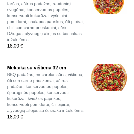
faršas, aštrus padažas, raudonieji
svogūnai, konservuotos pupelės,
konservuoti kukurūzai, vyšniniai
pomidorai, chalapos paprikos, čili pipirai,
chili con carne prieskoniai, sūris
Džiugas, alyvuogių aliejus su česnakais
ir žolelėmis
18,00 €
Meksika su vištiena 32 cm
BBQ padažas, mocarelos sūris, vištiena,
čili con carne prieskoniai, aštrus
padažas, konservuotos pupelės,
šparaginės pupelės, konservuoti
kukurūzai, šviežios paprikos,
konservuoti pomidorai, čili pipirai,
alyvuogių aliejus su česnaku ir žolelėmis
18,00 €