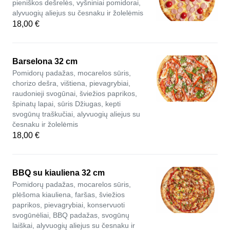
pieniškos dešrelės, vyšniniai pomidorai,
alyvuogių aliejus su česnaku ir žolelėmis
18,00 €
Barselona 32 cm
Pomidorų padažas, mocarelos sūris,
chorizo dešra, vištiena, pievagrybiai,
raudonieji svogūnai, šviežios paprikos,
špinatų lapai, sūris Džiugas, kepti
svogūnų traškučiai, alyvuogių aliejus su
česnaku ir žolelėmis
18,00 €
BBQ su kiauliena 32 cm
Pomidorų padažas, mocarelos sūris,
plėšoma kiauliena, faršas, šviežios
paprikos, pievagrybiai, konservuoti
svogūnėliai, BBQ padažas, svogūnų
laiškai, alyvuogių aliejus su česnaku ir