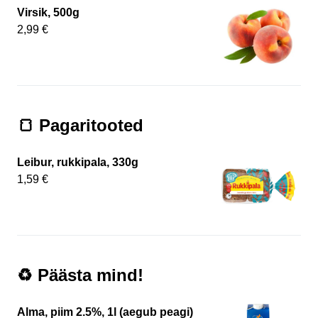
Virsik, 500g
2,99 €
🍞 Pagaritooted
Leibur, rukkipala, 330g
1,59 €
♻️ Päästa mind!
Alma, piim 2.5%, 1l (aegub peagi)