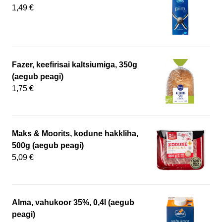
1,49 €
Fazer, keefirisai kaltsiumiga, 350g
(aegub peagi)
1,75 €
Maks & Moorits, kodune hakkliha,
500g (aegub peagi)
5,09 €
Alma, vahukoor 35%, 0,4l (aegub
peagi)