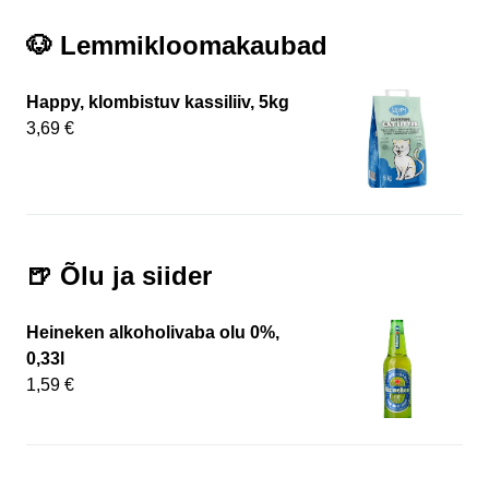
🐶 Lemmikloomakaubad
Happy, klombistuv kassiliiv, 5kg
3,69 €
🍺 Õlu ja siider
Heineken alkoholivaba olu 0%,
0,33l
1,59 €