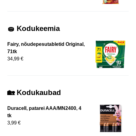
🧽 Kodukeemia
Fairy, nõudepesutabletid Original,
71tk
34,99 €
🏡 Kodukaubad
Duracell, patarei AAA/MN2400, 4
tk
3,99 €