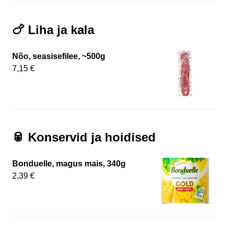
🍗 Liha ja kala
Nõo, seasisefilee, ~500g
7,15 €
🥫 Konservid ja hoidised
Bonduelle, magus mais, 340g
2,39 €