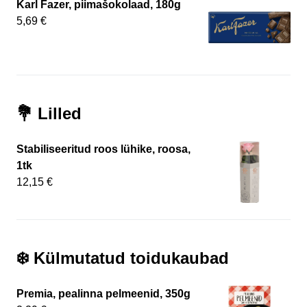
Karl Fazer, piimašokolaad, 180g
5,69 €
💐 Lilled
Stabiliseeritud roos lühike, roosa,
1tk
12,15 €
❄️ Külmutatud toidukaubad
Premia, pealinna pelmeenid, 350g