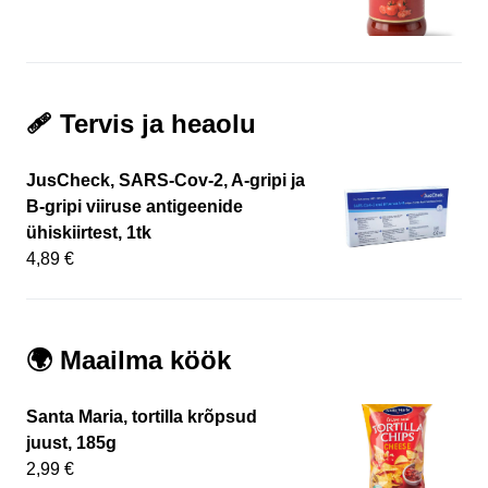
🩹 Tervis ja heaolu
JusCheck, SARS-Cov-2, A-gripi ja
B-gripi viiruse antigeenide
ühiskiirtest, 1tk
4,89 €
🌍 Maailma köök
Santa Maria, tortilla krõpsud
juust, 185g
2,99 €