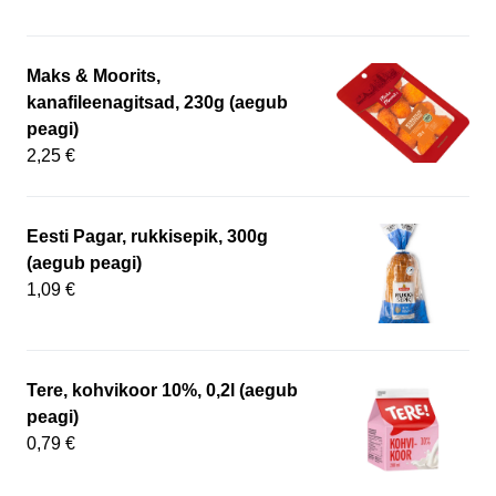
Maks & Moorits,
kanafileenagitsad, 230g (aegub
peagi)
2,25 €
Eesti Pagar, rukkisepik, 300g
(aegub peagi)
1,09 €
Tere, kohvikoor 10%, 0,2l (aegub
peagi)
0,79 €