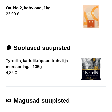
Oa, No 2, kohvioad, 1kg
23,99 €
🍿 Soolased suupisted
Tyrrell's, kartulikrõpsud trühvli ja
meresoolaga, 135g
4,85 €
🍬 Magusad suupisted