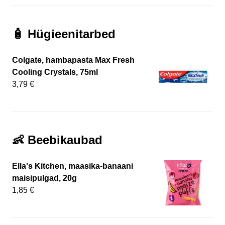
🧴 Hügieenitarbed
Colgate, hambapasta Max Fresh
Cooling Crystals, 75ml
3,79 €
👶 Beebikaubad
Ella's Kitchen, maasika-banaani
maisipulgad, 20g
1,85 €