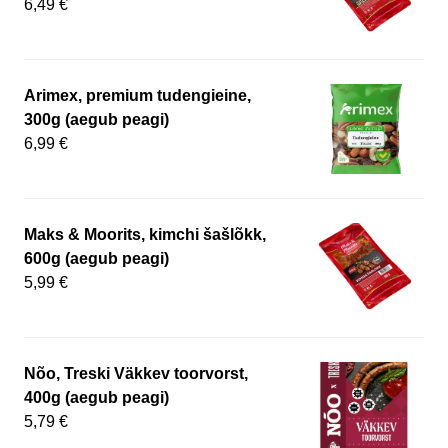
6,49 €
Arimex, premium tudengieine,
300g (aegub peagi)
6,99 €
Maks & Moorits, kimchi šašlõkk,
600g (aegub peagi)
5,99 €
Nõo, Treski Väkkev toorvorst,
400g (aegub peagi)
5,79 €