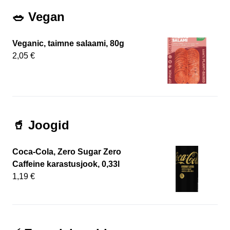
🥗 Vegan
Veganic, taimne salaami, 80g
2,05 €
🥤 Joogid
Coca-Cola, Zero Sugar Zero
Caffeine karastusjook, 0,33l
1,19 €