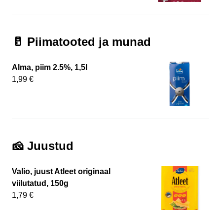
🥛 Piimatooted ja munad
Alma, piim 2.5%, 1,5l
1,99 €
🧀 Juustud
Valio, juust Atleet originaal
viilutatud, 150g
1,79 €