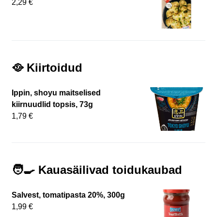
2,29 €
🥘 Kiirtoidud
Ippin, shoyu maitselised
kiirnuudlid topsis, 73g
1,79 €
🧑‍🍳 Kauasäilivad toidukaubad
Salvest, tomatipasta 20%, 300g
1,99 €