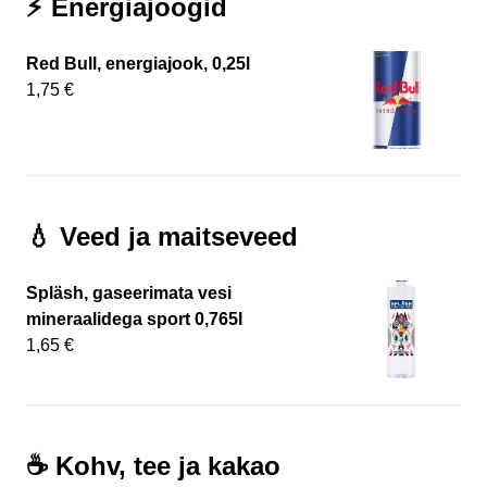
⚡ Energiajoogid
Red Bull, energiajook, 0,25l
1,75 €
💧 Veed ja maitseveed
Spläsh, gaseerimata vesi
mineraalidega sport 0,765l
1,65 €
☕️ Kohv, tee ja kakao