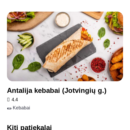
Antalija kebabai (Jotvingių g.)
4.4
🌯 Kebabai
Kiti patiekalai