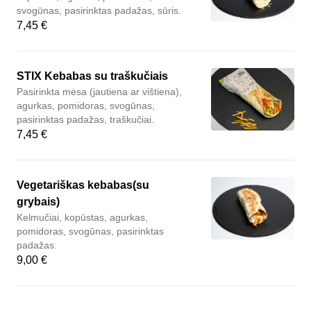
svogūnas, pasirinktas padažas, sūris.
7,45 €
STIX Kebabas su traškučiais
Pasirinkta mėsa (jautiena ar vištiena),
agurkas, pomidoras, svogūnas,
pasirinktas padažas, traškučiai.
7,45 €
Vegetariškas kebabas(su
grybais)
Kelmučiai, kopūstas, agurkas,
pomidoras, svogūnas, pasirinktas
padažas.
9,00 €