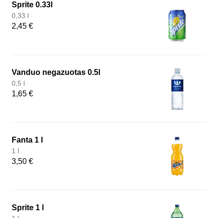
Sprite 0.33l
0,33 l
2,45 €
Vanduo negazuotas 0.5l
0,5 l
1,65 €
Fanta 1 l
1 l
3,50 €
Sprite 1 l