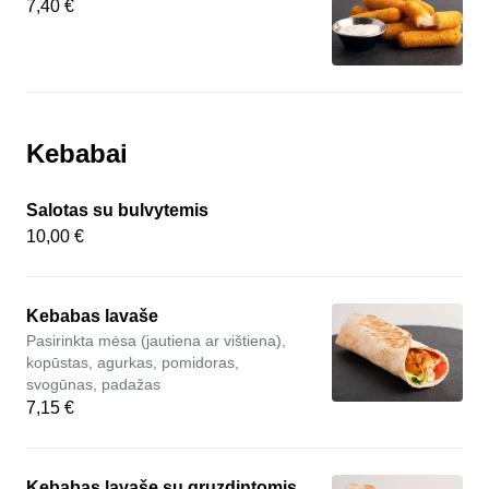
7,40 €
Kebabai
Salotas su bulvytemis
10,00 €
Kebabas lavaše
Pasirinkta mėsa (jautiena ar vištiena),
kopūstas, agurkas, pomidoras,
svogūnas, padažas
7,15 €
Kebabas lavaše su gruzdintomis