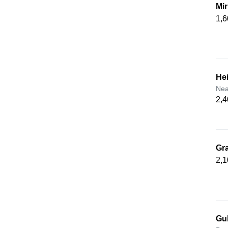
Mir
1,6
Hei
Nea
2,4
Gra
2,1
Gub