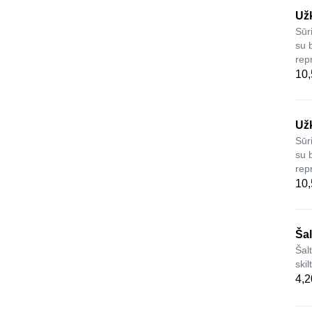
Užk
Sūr
su 
rep
10,
Užk
Sūr
su 
rep
10,
Šal
Šal
ski
4,2