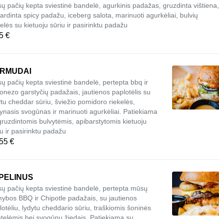
ų pačių kepta sviestinė bandelė, agurkinis padažas, gruzdinta vištiena,
ardinta spicy padažu, iceberg salota, marinuoti agurkėliai, bulvių
telės su kietuoju sūriu ir pasirinktu padažu
5 €
RMUDAI
ų pačių kepta sviestinė bandelė, pertepta bbq ir
onezo garstyčių padažais, jautienos paplotėlis su
ytu cheddar sūriu, šviežio pomidoro riekelės,
ynasis svogūnas ir marinuoti agurkėliai. Patiekiama
gruzdintomis bulvytėmis, apibarstytomis kietuoju
iu ir pasirinktu padažu
55 €
PELINUS
ų pačių kepta sviestinė bandelė, pertepta mūsų
ybos BBQ ir Chipotle padažais, su jautienos
lotėliu, lydytu cheddario sūriu, traškiomis šoninės
stelėmis bei svogūnų žiedais. Patiekiama su