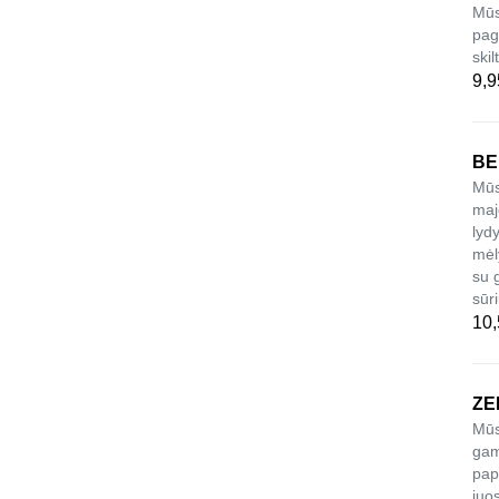
Mūs
pag
skil
9,9
BE
Mūs
maj
lyd
mėl
su 
sūr
10,
ZE
Mūs
gam
pap
juo