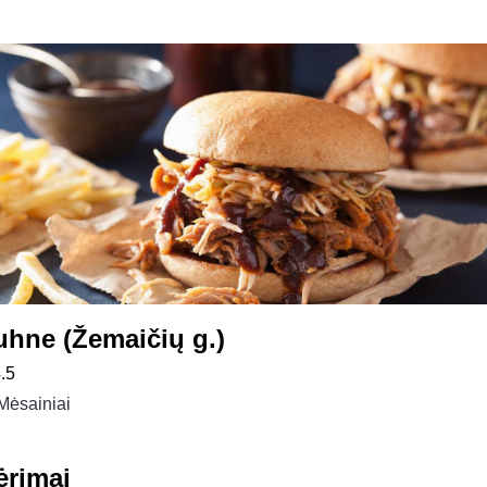
uhne (Žemaičių g.)
.5
Mėsainiai
ėrimai