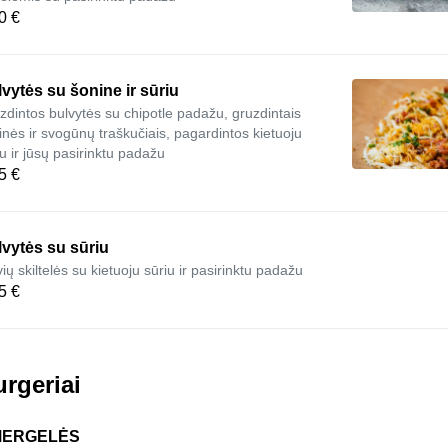
0 €
vytės su šonine ir sūriu
zdintos bulvytės su chipotle padažu, gruzdintais
inės ir svogūnų traškučiais, pagardintos kietuoju
iu ir jūsų pasirinktu padažu
5 €
vytės su sūriu
ių skiltelės su kietuoju sūriu ir pasirinktu padažu
5 €
rgeriai
MERGELĖS