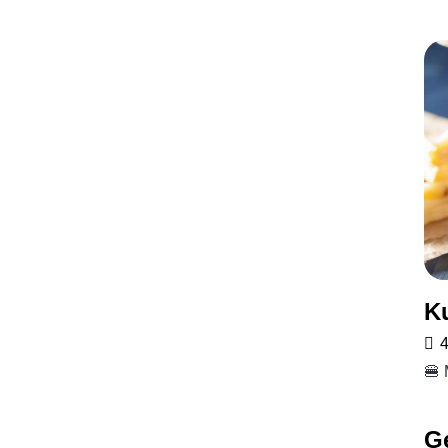
K
4
🍔 
G