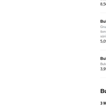
8,5
Bul
Gru
šon
sūr
5,0
Bul
Bulv
3,9
Bu
3 