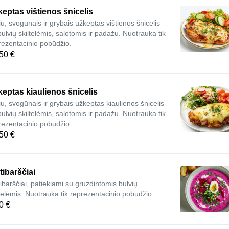
eptas vištienos šnicelis
iu, svogūnais ir grybais užkeptas vištienos šnicelis
bulvių skiltelėmis, salotomis ir padažu. Nuotrauka tik
rezentacinio pobūdžio.
50 €
eptas kiaulienos šnicelis
iu, svogūnais ir grybais užkeptas kiaulienos šnicelis
bulvių skiltelėmis, salotomis ir padažu. Nuotrauka tik
rezentacinio pobūdžio.
50 €
tibarščiai
tibarščiai, patiekiami su gruzdintomis bulvių
ltelėmis. Nuotrauka tik reprezentacinio pobūdžio.
0 €