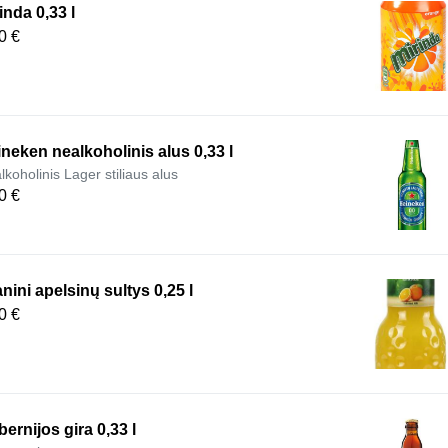
inda 0,33 l
0 €
neken nealkoholinis alus 0,33 l
lkoholinis Lager stiliaus alus
0 €
nini apelsinų sultys 0,25 l
0 €
ernijos gira 0,33 l