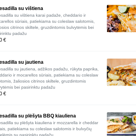
sadilla su vištiena
sadilla su vištiena karai padaže, cheddario ir
arellos sūriais, patiekiama su coleslaw salotomis,
osios citrinos skiltele, gruzdintomis bulvytėmis bei
irinktu padažu
0 €
sadilla su jautiena
sadilla su jautiena, adžikos padažu, rūkyta paprika,
ddario ir mocarellos sūriais, patiekiama su coleslaw
tomis, žaliosios citrinos skiltele, gruzdintomis
vytėmis bei pasirinktu padažu
0 €
sadilla su plėšyta BBQ kiauliena
sadilla su plėšyta kiauliena ir mozzarella ir cheddar
iais, patiekiama su coleslaw salotomis ir bulvyčių
ltelėmis su pasirinktu padažu