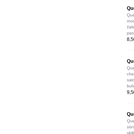
Que
Que
moc
žali
pas
8,5
Que
Que
che
salo
bul
9,5
Que
Que
sūr
ski