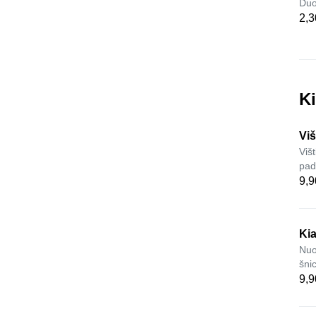
Duo
2,3
Ki
Viš
Višt
pad
9,9
Kia
Nuo
šnic
9,9