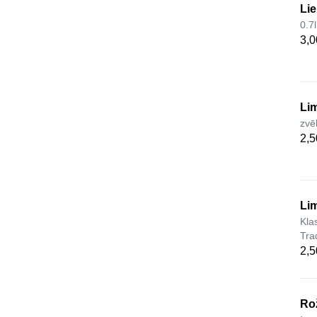
Lie
0.7l
3,0
Lim
zvē
2,5
Li
Kla
Tra
2,5
Ro