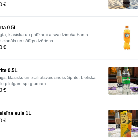
0 €
ta 0.5L
lgta, klasiska un patīkami atsvaidzinoša Fanta.
dicionāls un sātīgs dzēriens.
0 €
ite 0.5L
gs, klasisks un izcili atsvaidzinošs Sprite. Lieliska
ēle pilnīgam spirgtumam.
0 €
lsīna sula 1L
0 €