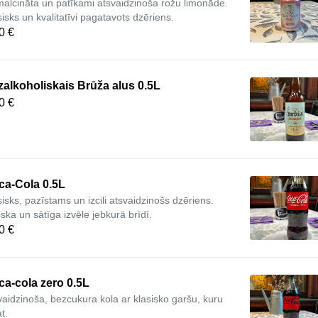
malcināta un patīkami atsvaidzinoša rožu limonāde.
sisks un kvalitatīvi pagatavots dzēriens.
0 €
alkoholiskais Brūža alus 0.5L
0 €
ca-Cola 0.5L
sisks, pazīstams un izcili atsvaidzinošs dzēriens.
iska un sātīga izvēle jebkurā brīdī.
0 €
a-cola zero 0.5L
vaidzinoša, bezcukura kola ar klasisko garšu, kuru
t.