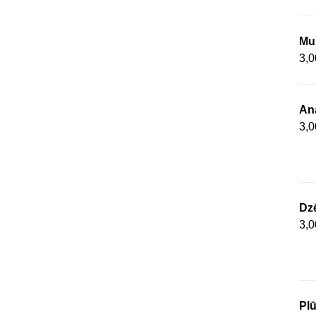
Mul
3,0
An
3,0
Dz
3,0
Plū