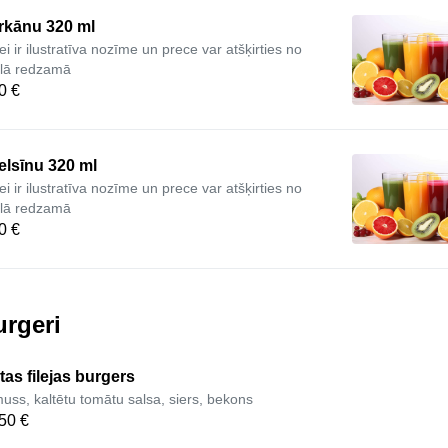
rkānu 320 ml
ei ir ilustratīva nozīme un prece var atšķirties no
ēlā redzamā
0 €
elsīnu 320 ml
ei ir ilustratīva nozīme un prece var atšķirties no
ēlā redzamā
0 €
urgeri
tas filejas burgers
uss, kaltētu tomātu salsa, siers, bekons
50 €