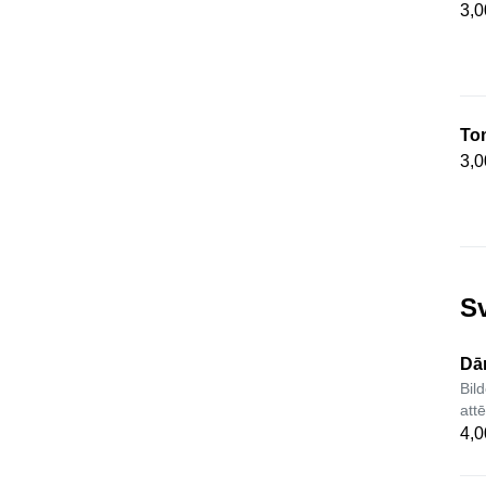
3,0
To
3,0
Sv
Dā
Bild
att
4,0