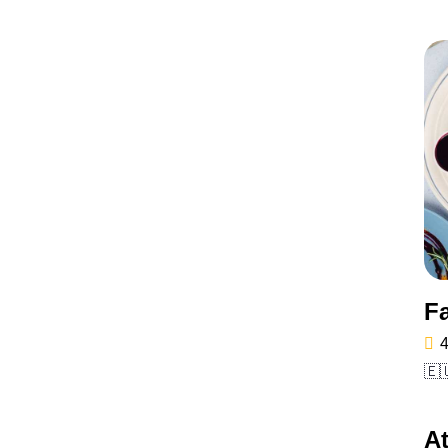
F
4
🇪
At