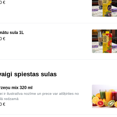
0 €
mātu sula 1L
0 €
aigi spiestas sulas
rzeņu mix 320 ml
ei ir ilustratīva nozīme un prece var atšķirties no
ēlā redzamā
0 €