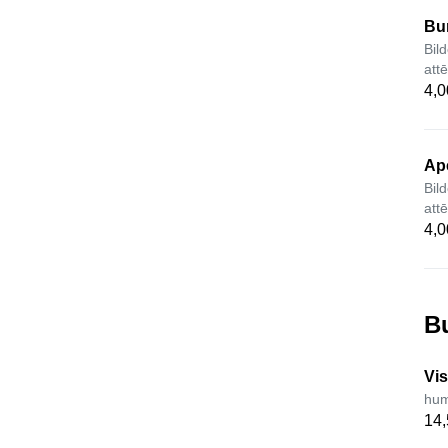
Bu
Bild
att
4,0
Ap
Bild
att
4,0
B
Vis
hum
14,