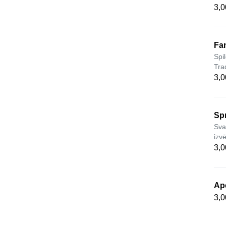
3,0
Fan
Spi
Tra
3,0
Spr
Svai
izv
3,0
Ape
3,0