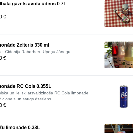
lbata gāzēts avota ūdens 0.7l
0 €
onāde Zelteris 330 ml
le: Cidoniju Rabarberu Upeņu Jāņogu
0 €
monāde RC Cola 0.355L
siska un lieliski atsvaidzinoša RC Cola limonāde.
dicionāls un sātīgs dzēriens.
0 €
žu limonāde 0.33L