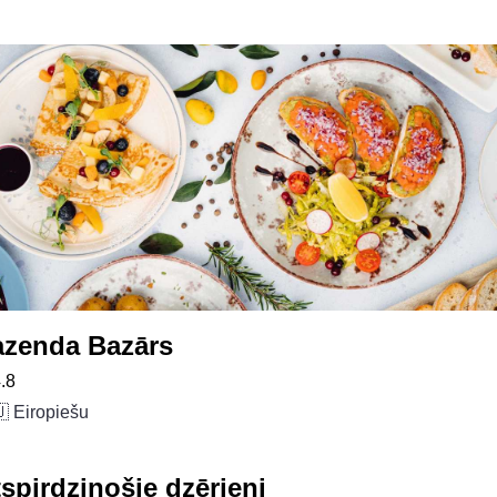
azenda Bazārs
.8
 Eiropiešu
spirdzinošie dzērieni