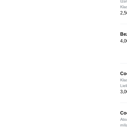
Izs
Kla
2,5
Bez
4,0
Co
Kla
Liel
3,0
Coc
Ats
mīla