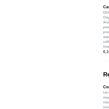
Cas
DOC
Ori
Aro
jov
pro
asp
col
Ima
6,1
Re
Co
Um 
maç
che
mín