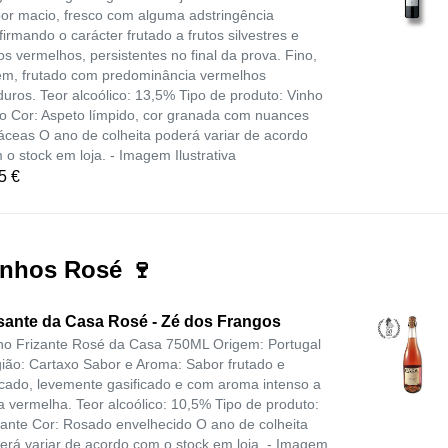
or macio, fresco com alguma adstringência
firmando o carácter frutado a frutos silvestres e
tos vermelhos, persistentes no final da prova. Fino,
em, frutado com predominância vermelhos
uros. Teor alcoólico: 13,5% Tipo de produto: Vinho
to Cor: Aspeto límpido, cor granada com nuances
láceas O ano de colheita poderá variar de acordo
 o stock em loja. - Imagem Ilustrativa
5 €
inhos Rosé 🍷
isante da Casa Rosé - Zé dos Frangos
ho Frizante Rosé da Casa 750ML Origem: Portugal
ião: Cartaxo Sabor e Aroma: Sabor frutado e
icado, levemente gasificado e com aroma intenso a
ta vermelha. Teor alcoólico: 10,5% Tipo de produto:
zante Cor: Rosado envelhecido O ano de colheita
erá variar de acordo com o stock em loja. - Imagem