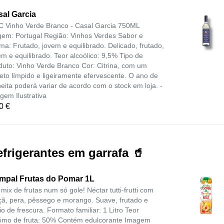
al Garcia
 Vinho Verde Branco - Casal Garcia 750ML
gem: Portugal Região: Vinhos Verdes Sabor e
ma: Frutado, jovem e equilibrado. Delicado, frutado,
em e equilibrado. Teor alcoólico: 9,5% Tipo de
duto: Vinho Verde Branco Cor: Citrina, com um
eto límpido e ligeiramente efervescente. O ano de
heita poderá variar de acordo com o stock em loja. -
gem Ilustrativa
0 €
frigerantes em garrafa 🥤
mpal Frutas do Pomar 1L
mix de frutas num só gole! Néctar tutti-frutti com
ã, pera, pêssego e morango. Suave, frutado e
io de frescura. Formato familiar: 1 Litro Teor
imo de fruta: 50% Contém edulcorante Imagem