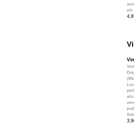
ano
em 
4,9
V
Vi
Vin
Ori
(Mi
Lou
per
alc
ver
pod
Ilus
3,9