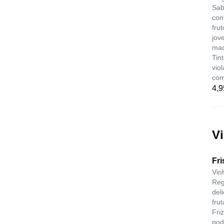
Sab
con
fru
jov
mad
Tin
vio
com
4,9
V
Fr
Vin
Reg
del
fru
Fri
pod