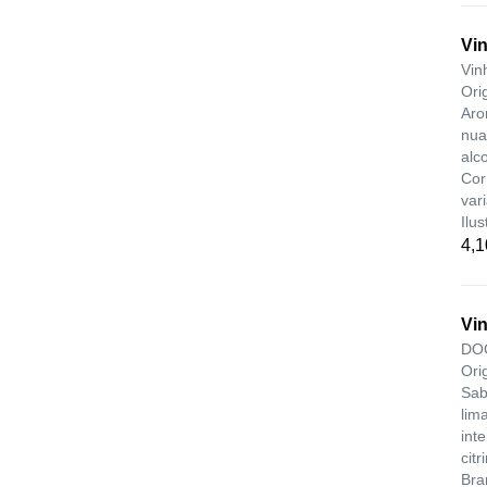
Vi
Vin
Ori
Aro
nua
alc
Cor
var
Ilus
4,1
Vi
DOC
Ori
Sab
lima
int
cit
Bra