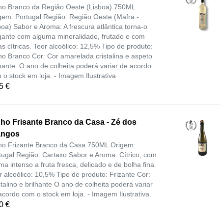
ho Branco da Região Oeste (Lisboa) 750ML
gem: Portugal Região: Região Oeste (Mafra -
boa) Sabor e Aroma: A frescura atlântica torna-o
gante com alguma mineralidade, frutado e com
as cítricas. Teor alcoólico: 12,5% Tipo de produto:
ho Branco Cor: Cor amarelada cristalina e aspeto
lhante. O ano de colheita poderá variar de acordo
 o stock em loja. - Imagem Ilustrativa
5 €
ho Frisante Branco da Casa - Zé dos
angos
ho Frizante Branco da Casa 750ML Origem:
tugal Região: Cartaxo Sabor e Aroma: Cítrico, com
ma intenso a fruta fresca, delicado e de bolha fina.
r alcoólico: 10,5% Tipo de produto: Frizante Cor:
stalino e brilhante O ano de colheita poderá variar
acordo com o stock em loja. - Imagem Ilustrativa.
0 €