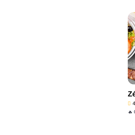
Z
4
🔥 