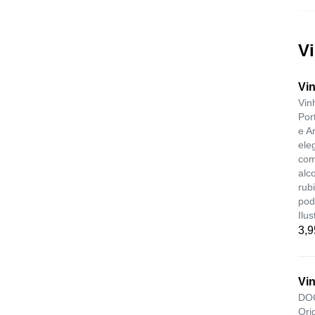
Vi
Vi
Vin
Por
e A
ele
com
alc
rub
pod
Ilus
3,9
Vi
DOC
Ori