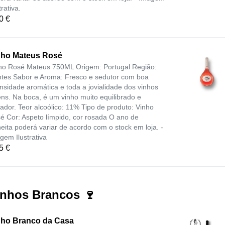
trativa.
0 €
nho Mateus Rosé
ho Rosé Mateus 750ML Origem: Portugal Região:
ntes Sabor e Aroma: Fresco e sedutor com boa
ensidade aromática e toda a jovialidade dos vinhos
ens. Na boca, é um vinho muito equilibrado e
tador. Teor alcoólico: 11% Tipo de produto: Vinho
é Cor: Aspeto límpido, cor rosada O ano de
heita poderá variar de acordo com o stock em loja. -
gem Ilustrativa
5 €
inhos Brancos 🍷
nho Branco da Casa