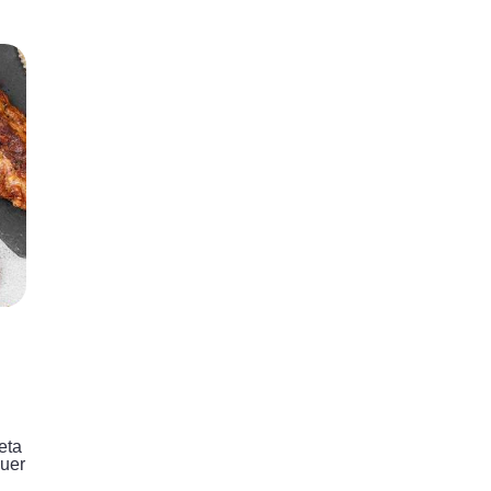
eta
quer