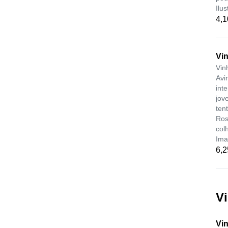
Ilus
4,1
Vi
Vin
Avi
int
jov
ten
Ros
col
Ima
6,2
V
Vi