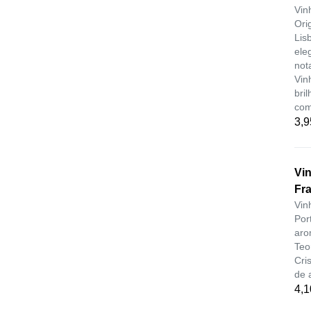
Vin
Ori
Lis
ele
not
Vin
bri
com
3,9
Vin
Fr
Vin
Por
aro
Teo
Cri
de 
4,1