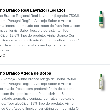
nho Branco Real Lavrador (Legado)
ho Branco Regional Real Lavrador (Legado) 750ML
gem: Portugal Região: Alentejo Sabor e Aroma:
ma intenso dominado por notas de fruta fresca com
nces florais. Sabor fresco e persistente. Teor
oólico: 12,5% Tipo de produto: Vinho Branco Cor:
 citrina e aspeto brilhante O ano de colheita poderá
iar de acordo com o stock em loja. - Imagem
trativa
0 €
nho Branco Adega de Borba
 Alentejo - Vinho Branco Adega de Borba 750ML
gem: Portugal Região: Alentejo Sabor e Aroma:
or macio, fresco com predominância do sabor a
, com final persistente a frutos citrinos. Boa
ensidade aromática conjugando frutos tropicais e
rinos. Teor alcoólico: 13% Tipo de produto: Vinho
nco Cor: Aspeto límpido, cor citrina bem definida O