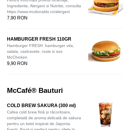
Pentru informatii privind Gramaje,
Ingrediente, Alergeni si Nutritie, consulta
https://www.mcdonalds.ro/alergeni
7,90 RON
HAMBURGER FRESH 110GR
Hamburger FRESH: hamburger vita,
salata, castravete, rosie si sos
McChicken
9,90 RON
McCafé® Bauturi
COLD BREW SAKURA (300 ml)
Cafea cold brew fină și răcoritoare,
completată de aroma delicată de sakura
pentru un twist inspirat de Japonia.
Fresh, floral și perfect pentru zilele în