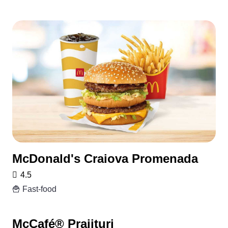
McDonald's Craiova Promenada
4.5
🍟 Fast-food
McCafé® Prajituri