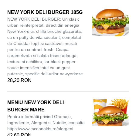
NEW YORK DELI BURGER 185G
NEW YORK DELI BURGER: Un clasic
urban reinterpretat, direct din energia
New York-ului: chifla brioche glazurata,
cu un patty de vita suculent, completat
de Cheddar topit si castraveti murati
pentru un contrast fresh. Ceapa
caramelizata si salata frisee adauga
textura si echilibru, iar black pepper
sauce intensifica totul cu un gust
puternic, specific deli-urilor newyorkeze.
28,20 RON
MENIU NEW YORK DELI
BURGER MARE
Pentru informatii privind Gramaje,
Ingrediente, Alergeni si Nutritie, consulta
https://www.mcdonalds.ro/alergeni
42,60 RON