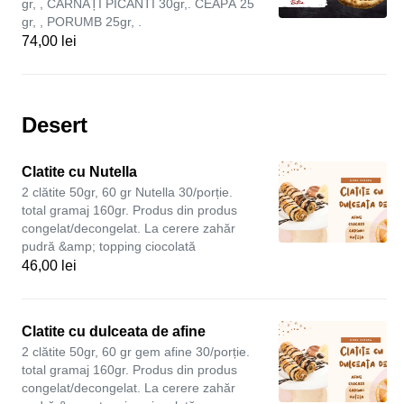
gr, , CÂRNAȚI PICANTI 30gr,. CEAPĂ 25
gr, , PORUMB 25gr, .
74,00 lei
Desert
Clatite cu Nutella
2 clătite 50gr, 60 gr Nutella 30/porție.
total gramaj 160gr. Produs din produs
congelat/decongelat. La cerere zahăr
pudră &amp; topping ciocolată
46,00 lei
Clatite cu dulceata de afine
2 clătite 50gr, 60 gr gem afine 30/porție.
total gramaj 160gr. Produs din produs
congelat/decongelat. La cerere zahăr