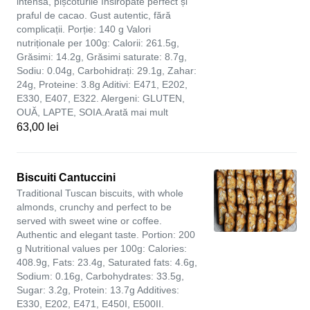
intensă, pișcoturile însiropate perfect și
praful de cacao. Gust autentic, fără
complicații. Porție: 140 g Valori
nutriționale per 100g: Calorii: 261.5g,
Grăsimi: 14.2g, Grăsimi saturate: 8.7g,
Sodiu: 0.04g, Carbohidrați: 29.1g, Zahar:
24g, Proteine: 3.8g Aditivi: E471, E202,
E330, E407, E322. Alergeni: GLUTEN,
OUĂ, LAPTE, SOIA.Arată mai mult
63,00 lei
Biscuiti Cantuccini
Traditional Tuscan biscuits, with whole
almonds, crunchy and perfect to be
served with sweet wine or coffee.
Authentic and elegant taste. Portion: 200
g Nutritional values per 100g: Calories:
408.9g, Fats: 23.4g, Saturated fats: 4.6g,
Sodium: 0.16g, Carbohydrates: 33.5g,
Sugar: 3.2g, Protein: 13.7g Additives:
E330, E202, E471, E450I, E500II.