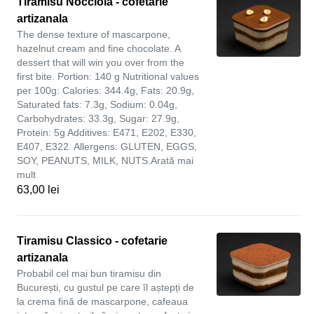
Tiramisu Nocciola - cofetarie
artizanala
The dense texture of mascarpone,
hazelnut cream and fine chocolate. A
dessert that will win you over from the
first bite. Portion: 140 g Nutritional values
per 100g: Calories: 344.4g, Fats: 20.9g,
Saturated fats: 7.3g, Sodium: 0.04g,
Carbohydrates: 33.3g, Sugar: 27.9g,
Protein: 5g Additives: E471, E202, E330,
E407, E322. Allergens: GLUTEN, EGGS,
SOY, PEANUTS, MILK, NUTS.Arată mai
mult
63,00 lei
Tiramisu Classico - cofetarie
artizanala
Probabil cel mai bun tiramisu din
București, cu gustul pe care îl aștepți de
la crema fină de mascarpone, cafeaua