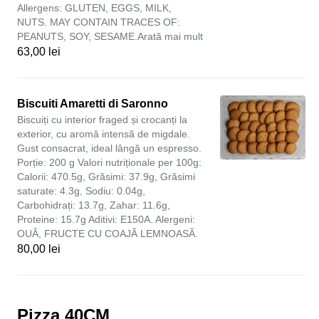
Allergens: GLUTEN, EGGS, MILK,
NUTS. MAY CONTAIN TRACES OF:
PEANUTS, SOY, SESAME.Arată mai mult
63,00 lei
Biscuiti Amaretti di Saronno
Biscuiți cu interior fraged și crocanți la
exterior, cu aromă intensă de migdale.
Gust consacrat, ideal lângă un espresso.
Porție: 200 g Valori nutriționale per 100g:
Calorii: 470.5g, Grăsimi: 37.9g, Grăsimi
saturate: 4.3g, Sodiu: 0.04g,
Carbohidrați: 13.7g, Zahar: 11.6g,
Proteine: 15.7g Aditivi: E150A. Alergeni:
OUĂ, FRUCTE CU COAJĂ LEMNOASĂ.
80,00 lei
Pizza 40CM