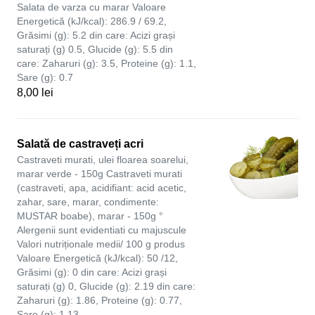
Salata de varza cu marar Valoare
Energetică (kJ/kcal): 286.9 / 69.2,
Grăsimi (g): 5.2 din care: Acizi grași
saturați (g) 0.5, Glucide (g): 5.5 din
care: Zaharuri (g): 3.5, Proteine (g): 1.1,
Sare (g): 0.7
8,00 lei
Salată de castraveți acri
Castraveti murati, ulei floarea soarelui,
marar verde - 150g Castraveti murati
(castraveti, apa, acidifiant: acid acetic,
zahar, sare, marar, condimente:
MUSTAR boabe), marar - 150g °
Alergenii sunt evidentiati cu majuscule
Valori nutriționale medii/ 100 g produs
Valoare Energetică (kJ/kcal): 50 /12,
Grăsimi (g): 0 din care: Acizi grași
saturați (g) 0, Glucide (g): 2.19 din care:
Zaharuri (g): 1.86, Proteine (g): 0.77,
Sare (g): 1.13