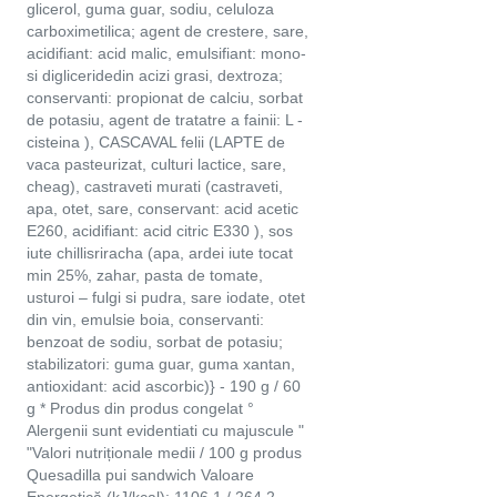
glicerol, guma guar, sodiu, celuloza
carboximetilica; agent de crestere, sare,
acidifiant: acid malic, emulsifiant: mono-
si digliceridedin acizi grasi, dextroza;
conservanti: propionat de calciu, sorbat
de potasiu, agent de tratatre a fainii: L -
cisteina ), CASCAVAL felii (LAPTE de
vaca pasteurizat, culturi lactice, sare,
cheag), castraveti murati (castraveti,
apa, otet, sare, conservant: acid acetic
E260, acidifiant: acid citric E330 ), sos
iute chillisriracha (apa, ardei iute tocat
min 25%, zahar, pasta de tomate,
usturoi – fulgi si pudra, sare iodate, otet
din vin, emulsie boia, conservanti:
benzoat de sodiu, sorbat de potasiu;
stabilizatori: guma guar, guma xantan,
antioxidant: acid ascorbic)} - 190 g / 60
g * Produs din produs congelat °
Alergenii sunt evidentiati cu majuscule "
"Valori nutriționale medii / 100 g produs
Quesadilla pui sandwich Valoare