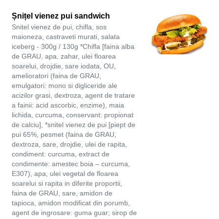
Șnițel vienez pui sandwich
Snitel vienez de pui, chifla, sos
maioneza, castraveti murati, salata
iceberg - 300g / 130g *Chifla [faina alba
de GRAU, apa, zahar, ulei floarea
soarelui, drojdie, sare iodata, OU,
amelioratori (faina de GRAU,
emulgatori: mono si digliceride ale
acizilor grasi, dextroza, agent de tratare
a fainii: acid ascorbic, enzime), maia
lichida, curcuma, conservant: propionat
de calciu], *snitel vienez de pui [piept de
pui 65%, pesmet (faina de GRAU,
dextroza, sare, drojdie, ulei de rapita,
condiment: curcuma, extract de
condimente: amestec boia – curcuma,
E307), apa, ulei vegetal de floarea
soarelui si rapita in diferite proportii,
faina de GRAU, sare, amidon de
tapioca, amidon modificat din porumb,
agent de ingrosare: guma guar; sirop de