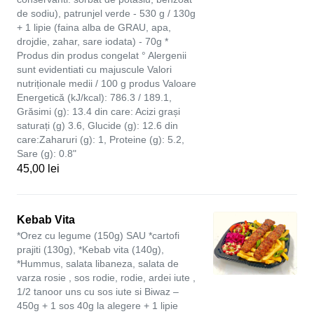
de sodiu), patrunjel verde - 530 g / 130g
+ 1 lipie (faina alba de GRAU, apa,
drojdie, zahar, sare iodata) - 70g *
Produs din produs congelat ° Alergenii
sunt evidentiati cu majuscule Valori
nutriționale medii / 100 g produs Valoare
Energetică (kJ/kcal): 786.3 / 189.1,
Grăsimi (g): 13.4 din care: Acizi grași
saturați (g) 3.6, Glucide (g): 12.6 din
care:Zaharuri (g): 1, Proteine (g): 5.2,
Sare (g): 0.8"
45,00 lei
Kebab Vita
*Orez cu legume (150g) SAU *cartofi
prajiti (130g), *Kebab vita (140g),
*Hummus, salata libaneza, salata de
varza rosie , sos rodie, rodie, ardei iute ,
1/2 tanoor uns cu sos iute si Biwaz –
450g + 1 sos 40g la alegere + 1 lipie