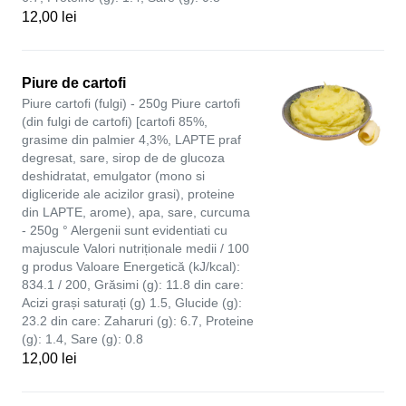
12,00 lei
Piure de cartofi
Piure cartofi (fulgi) - 250g Piure cartofi
(din fulgi de cartofi) [cartofi 85%,
grasime din palmier 4,3%, LAPTE praf
degresat, sare, sirop de de glucoza
deshidratat, emulgator (mono si
digliceride ale acizilor grasi), proteine
din LAPTE, arome), apa, sare, curcuma
- 250g ° Alergenii sunt evidentiati cu
majuscule Valori nutriționale medii / 100
g produs Valoare Energetică (kJ/kcal):
834.1 / 200, Grăsimi (g): 11.8 din care:
Acizi grași saturați (g) 1.5, Glucide (g):
23.2 din care: Zaharuri (g): 6.7, Proteine
(g): 1.4, Sare (g): 0.8
12,00 lei