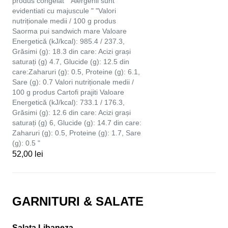
produs congelat ° Alergenii sunt
evidentiati cu majuscule " "Valori
nutriționale medii / 100 g produs
Saorma pui sandwich mare Valoare
Energetică (kJ/kcal): 985.4 / 237.3,
Grăsimi (g): 18.3 din care: Acizi grași
saturați (g) 4.7, Glucide (g): 12.5 din
care:Zaharuri (g): 0.5, Proteine (g): 6.1,
Sare (g): 0.7 Valori nutriționale medii /
100 g produs Cartofi prajiti Valoare
Energetică (kJ/kcal): 733.1 / 176.3,
Grăsimi (g): 12.6 din care: Acizi grași
saturați (g) 6, Glucide (g): 14.7 din care:
Zaharuri (g): 0.5, Proteine (g): 1.7, Sare
(g): 0.5 "
52,00 lei
GARNITURI & SALATE
Salata Libaneza