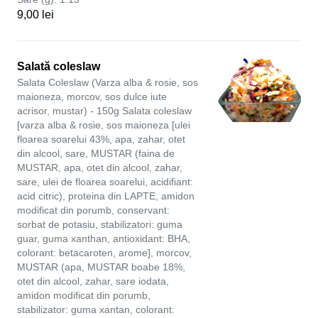
9,00 lei
Salată coleslaw
Salata Coleslaw (Varza alba & rosie, sos
maioneza, morcov, sos dulce iute
acrisor, mustar) - 150g Salata coleslaw
[varza alba & rosie, sos maioneza [ulei
floarea soarelui 43%, apa, zahar, otet
din alcool, sare, MUSTAR (faina de
MUSTAR, apa, otet din alcool, zahar,
sare, ulei de floarea soarelui, acidifiant:
acid citric), proteina din LAPTE, amidon
modificat din porumb, conservant:
sorbat de potasiu, stabilizatori: guma
guar, guma xanthan, antioxidant: BHA,
colorant: betacaroten, arome], morcov,
MUSTAR (apa, MUSTAR boabe 18%,
otet din alcool, zahar, sare iodata,
amidon modificat din porumb,
stabilizator: guma xantan, colorant: