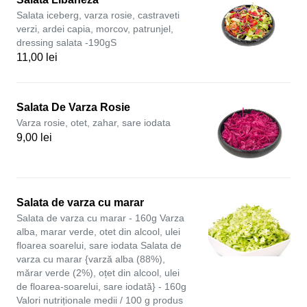
Salata iceberg, varza rosie, castraveti
verzi, ardei capia, morcov, patrunjel,
dressing salata -190gS
11,00 lei
Salata De Varza Rosie
Varza rosie, otet, zahar, sare iodata
9,00 lei
Salata de varza cu marar
Salata de varza cu marar - 160g Varza
alba, marar verde, otet din alcool, ulei
floarea soarelui, sare iodata Salata de
varza cu marar {varză alba (88%),
mărar verde (2%), oțet din alcool, ulei
de floarea-soarelui, sare iodată} - 160g
Valori nutriționale medii / 100 g produs