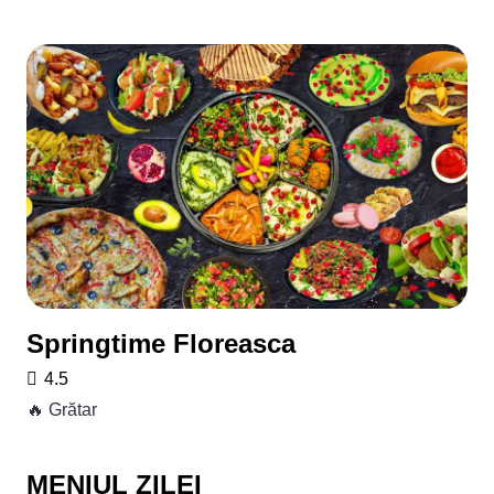
Springtime Floreasca
4.5
🔥 Grătar
MENIUL ZILEI