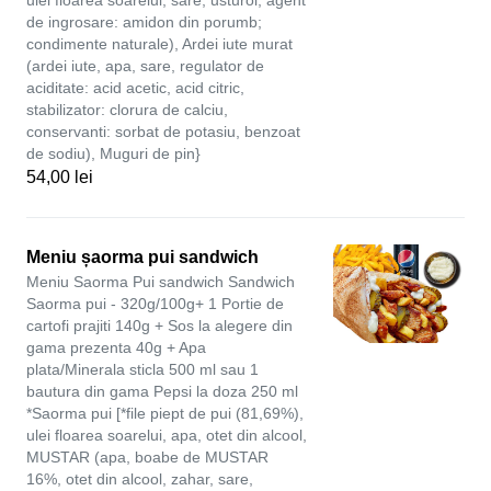
ulei floarea soarelui, sare, usturoi, agent
de ingrosare: amidon din porumb;
condimente naturale), Ardei iute murat
(ardei iute, apa, sare, regulator de
aciditate: acid acetic, acid citric,
stabilizator: clorura de calciu,
conservanti: sorbat de potasiu, benzoat
de sodiu), Muguri de pin}
54,00 lei
Meniu șaorma pui sandwich
Meniu Saorma Pui sandwich Sandwich
Saorma pui - 320g/100g+ 1 Portie de
cartofi prajiti 140g + Sos la alegere din
gama prezenta 40g + Apa
plata/Minerala sticla 500 ml sau 1
bautura din gama Pepsi la doza 250 ml
*Saorma pui [*file piept de pui (81,69%),
ulei floarea soarelui, apa, otet din alcool,
MUSTAR (apa, boabe de MUSTAR
16%, otet din alcool, zahar, sare,