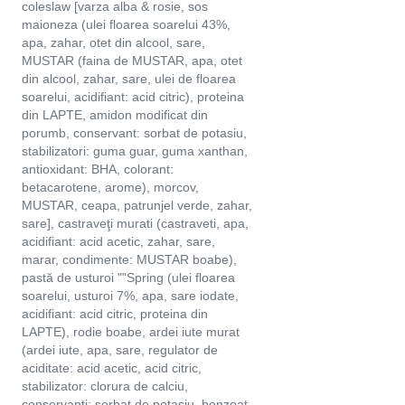
coleslaw [varza alba & rosie, sos
maioneza (ulei floarea soarelui 43%,
apa, zahar, otet din alcool, sare,
MUSTAR (faina de MUSTAR, apa, otet
din alcool, zahar, sare, ulei de floarea
soarelui, acidifiant: acid citric), proteina
din LAPTE, amidon modificat din
porumb, conservant: sorbat de potasiu,
stabilizatori: guma guar, guma xanthan,
antioxidant: BHA, colorant:
betacarotene, arome), morcov,
MUSTAR, ceapa, patrunjel verde, zahar,
sare], castraveţi murati (castraveti, apa,
acidifiant: acid acetic, zahar, sare,
marar, condimente: MUSTAR boabe),
pastă de usturoi ""Spring (ulei floarea
soarelui, usturoi 7%, apa, sare iodate,
acidifiant: acid citric, proteina din
LAPTE), rodie boabe, ardei iute murat
(ardei iute, apa, sare, regulator de
aciditate: acid acetic, acid citric,
stabilizator: clorura de calciu,
conservanti: sorbat de potasiu, benzoat