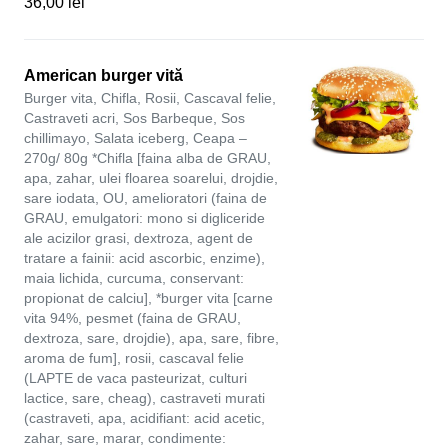
36,00 lei
American burger vită
Burger vita, Chifla, Rosii, Cascaval felie,
Castraveti acri, Sos Barbeque, Sos
chillimayo, Salata iceberg, Ceapa –
270g/ 80g *Chifla [faina alba de GRAU,
apa, zahar, ulei floarea soarelui, drojdie,
sare iodata, OU, amelioratori (faina de
GRAU, emulgatori: mono si digliceride
ale acizilor grasi, dextroza, agent de
tratare a fainii: acid ascorbic, enzime),
maia lichida, curcuma, conservant:
propionat de calciu], *burger vita [carne
vita 94%, pesmet (faina de GRAU,
dextroza, sare, drojdie), apa, sare, fibre,
aroma de fum], rosii, cascaval felie
(LAPTE de vaca pasteurizat, culturi
lactice, sare, cheag), castraveti murati
(castraveti, apa, acidifiant: acid acetic,
zahar, sare, marar, condimente: