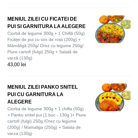
MENIUL ZILEI CU FICATEI DE
PUI SI GARNITURA LA ALEGERE
Ciorbă de legume 300g + 1 Chiflă (50g)
Ficăței de pui cu sos de roșii (200g) +
Mămăligă 250g/ Orez cu legume 250g/
Piure cartofi (fulgi) 250g + Salată de
varză (130g)
43,00 lei
MENIUL ZILEI PANKO SNITEL
PUI CU GARNITURA LA
ALEGERE
Ciorba de legume 300g + 1 chifla (50g)
+ Panko snitel pui (1 buc - 130g )+ Piure
cartofi (fulgi) 250g /Orez cu legume
(200g) / Mamaliga (250g) + Salata de
varza (130g)