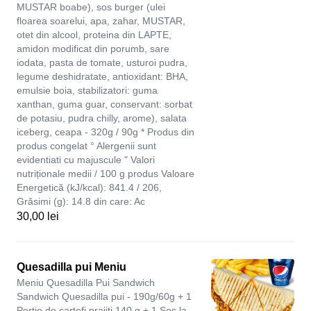
MUSTAR boabe), sos burger (ulei
floarea soarelui, apa, zahar, MUSTAR,
otet din alcool, proteina din LAPTE,
amidon modificat din porumb, sare
iodata, pasta de tomate, usturoi pudra,
legume deshidratate, antioxidant: BHA,
emulsie boia, stabilizatori: guma
xanthan, guma guar, conservant: sorbat
de potasiu, pudra chilly, arome), salata
iceberg, ceapa - 320g / 90g * Produs din
produs congelat ° Alergenii sunt
evidentiati cu majuscule " Valori
nutriționale medii / 100 g produs Valoare
Energetică (kJ/kcal): 841.4 / 206,
Grăsimi (g): 14.8 din care: Ac
30,00 lei
Quesadilla pui Meniu
Meniu Quesadilla Pui Sandwich
Sandwich Quesadilla pui - 190g/60g + 1
Portie de cartofi prajiti 140 g + 1 Sos la