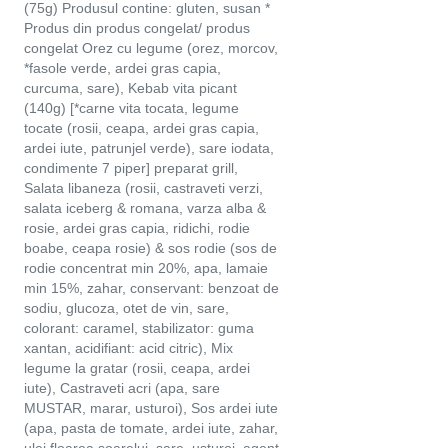
(75g) Produsul contine: gluten, susan *
Produs din produs congelat/ produs
congelat Orez cu legume (orez, morcov,
*fasole verde, ardei gras capia,
curcuma, sare), Kebab vita picant
(140g) [*carne vita tocata, legume
tocate (rosii, ceapa, ardei gras capia,
ardei iute, patrunjel verde), sare iodata,
condimente 7 piper] preparat grill,
Salata libaneza (rosii, castraveti verzi,
salata iceberg & romana, varza alba &
rosie, ardei gras capia, ridichi, rodie
boabe, ceapa rosie) & sos rodie (sos de
rodie concentrat min 20%, apa, lamaie
min 15%, zahar, conservant: benzoat de
sodiu, glucoza, otet de vin, sare,
colorant: caramel, stabilizator: guma
xantan, acidifiant: acid citric), Mix
legume la gratar (rosii, ceapa, ardei
iute), Castraveti acri (apa, sare
MUSTAR, marar, usturoi), Sos ardei iute
(apa, pasta de tomate, ardei iute, zahar,