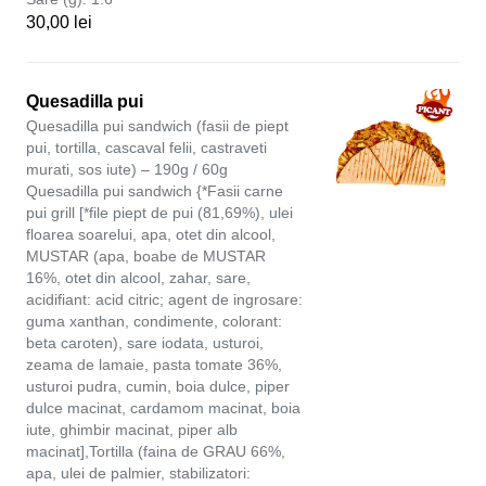
30,00 lei
Quesadilla pui
Quesadilla pui sandwich (fasii de piept
pui, tortilla, cascaval felii, castraveti
murati, sos iute) – 190g / 60g
Quesadilla pui sandwich {*Fasii carne
pui grill [*file piept de pui (81,69%), ulei
floarea soarelui, apa, otet din alcool,
MUSTAR (apa, boabe de MUSTAR
16%, otet din alcool, zahar, sare,
acidifiant: acid citric; agent de ingrosare:
guma xanthan, condimente, colorant:
beta caroten), sare iodata, usturoi,
zeama de lamaie, pasta tomate 36%,
usturoi pudra, cumin, boia dulce, piper
dulce macinat, cardamom macinat, boia
iute, ghimbir macinat, piper alb
macinat],Tortilla (faina de GRAU 66%,
apa, ulei de palmier, stabilizatori: