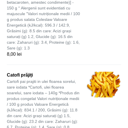
betacaroten, amestec condimente)] -
150 g ° Alergenii sunt evidentiati cu
majuscule "Valori nutriționale medii / 100
g produs salata Coleslaw Valoare
Energetică (kJ/kcal): 596.3 / 142.9,
Grăsimi (g): 8.5 din care: Acizi grași
saturați (g) 1.2, Glucide (g): 16.5 din
care: Zaharuri (g): 3.4, Proteine (g): 1.6,
Sare (g): 1.3
8,00 lei
Catofi prăjiți
Cartofi pai prajiti in ulei floarea sorelui,
sare iodata *Cartofi, ulei floarea
soarelui, sare iodata – 140g *Produs din
produs congelat Valori nutriționale medii
/ 100 g produs Valoare Energetică
(kJ/kcal): 834.1 / 200, Grăsimi (g): 11.8
din care: Acizi grași saturați (g) 1.5,
Glucide (g): 23.2 din care: Zaharuri (g):
6.7, Proteine (g): 1.4, Sare (g): 0.8