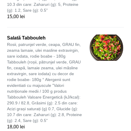
10.3 din care: Zaharuri (g): 5, Proteine
(g): 1.2, Sare (g): 0.5"
15,00 lei
Salată Tabbouleh
Rosii, patrunjel verde, ceapa, GRAU fin,
zeama lamaie, ulei masline extravirgin,
sare iodata, rodie boabe - 180g
Tabbouleh (roșii, pătrunjel verde, GRAU
fin, ceapă, lamaie zeama, ulei măsline
extravirgin, sare iodata) cu decor de
rodie boabe- 180g ° Alergenii sunt
evidentiati cu majuscule "Valori
nutriționale medii / 100 g produs
Tabbouleh Valoare Energetică (kJ/kcal):
290.9 / 82.8, Grăsimi (g): 2.5 din care:
Acizi grași saturați (g) 0.7, Glucide (g):
10.7 din care: Zaharuri (g): 2.8, Proteine
(g): 2.4, Sare (g): 0.5"
18,00 lei