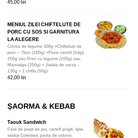
45,00 lei
MENIUL ZILEI CHIFTELUTE DE
PORC CU SOS SI GARNITURA
LA ALEGERE
Ciorba de legume 300g +Chiftelute de
porc – 7buc (100g) +Piure cartofi (fulgi)
250g sau Orez cu legume (200g) sau
Mamaliga (250g) + Salata de varza –
130g + 1 chifla (50g)
42,00 lei
ȘAORMA & KEBAB
Taouk Sandwich
Fasii de piept de pui, cartofi prajiti, lipie,
salata Coleslaw, pasta de usturoi,