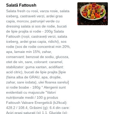
Salată Fattoush
Salata fresh cu rosii, varza rosie, salata
iceberg, castraveti verzi, ardei gras
capia, morcov, patrunjel verde cu
dressing salata si sos de rodie, bucati
de lipie prajita si rodie - 200g Salata
Fattoush (roșii, castraveți verzi, salata
iceberg, ardei gras capia, ridichi), sos
rodie (sos de rodie concentrat min 20%,
apa, lamaie min 15%, zahar,
conservant: benzoat de sodiu, glucoza,
otet de vin, sare, colorant: caramel,
stabilizator: guma xantan, acidifiant:
acid citric), bucati de lipie prajita [lipie
(faina alba de GRAU, apa, drojdie,
zahar, sare iodata), ulei floarea sarelui]
si rodie boabe - 180g ° Alergenii sunt
evidentiati cu majuscule "Valori
nutriționale medii / 100 g produs
Fattoush Valoare Energetică (kJ/kcal):
428.2 / 108.4, Grăsimi (g): 6.4 din care:
Acizi grași saturați (g) 1.1, Glucide (g):