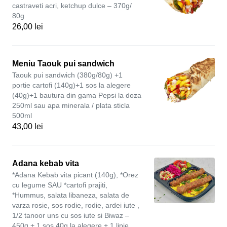
castraveti acri, ketchup dulce – 370g/
80g
26,00 lei
Meniu Taouk pui sandwich
Taouk pui sandwich (380g/80g) +1
portie cartofi (140g)+1 sos la alegere
(40g)+1 bautura din gama Pepsi la doza
250ml sau apa minerala / plata sticla
500ml
43,00 lei
Adana kebab vita
*Adana Kebab vita picant (140g), *Orez
cu legume SAU *cartofi prajiti,
*Hummus, salata libaneza, salata de
varza rosie, sos rodie, rodie, ardei iute ,
1/2 tanoor uns cu sos iute si Biwaz –
450g + 1 sos 40g la alegere + 1 lipie