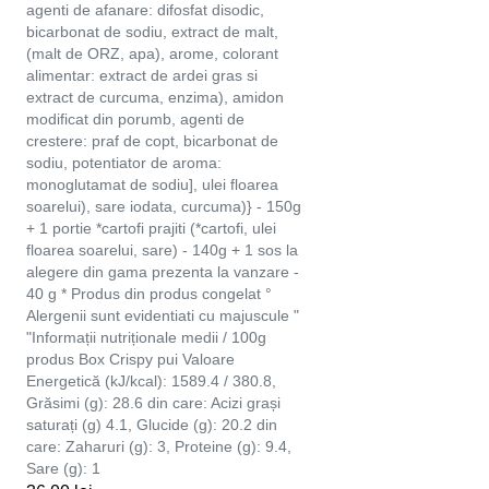
agenti de afanare: difosfat disodic,
bicarbonat de sodiu, extract de malt,
(malt de ORZ, apa), arome, colorant
alimentar: extract de ardei gras si
extract de curcuma, enzima), amidon
modificat din porumb, agenti de
crestere: praf de copt, bicarbonat de
sodiu, potentiator de aroma:
monoglutamat de sodiu], ulei floarea
soarelui), sare iodata, curcuma)} - 150g
+ 1 portie *cartofi prajiti (*cartofi, ulei
floarea soarelui, sare) - 140g + 1 sos la
alegere din gama prezenta la vanzare -
40 g * Produs din produs congelat °
Alergenii sunt evidentiati cu majuscule "
"Informații nutriționale medii / 100g
produs Box Crispy pui Valoare
Energetică (kJ/kcal): 1589.4 / 380.8,
Grăsimi (g): 28.6 din care: Acizi grași
saturați (g) 4.1, Glucide (g): 20.2 din
care: Zaharuri (g): 3, Proteine (g): 9.4,
Sare (g): 1