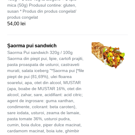
mica (50g) Produsul contine: gluten,
susan * Produs din produs congelat/
produs congelat
54,00 lei
Șaorma pui sandwich
Saorma Pui sandwich 320g / 100g
Saorma din piept pui, lipie, cartofi prajiti,
pasta proaspata de usturoi, castraveti
murati, salata iceberg "*Saorma pui [*file
piept de pui (81,69%), ulei floarea
soarelui, apa, otet din alcool, MUSTAR
(apa, boabe de MUSTAR 16%, otet din
alcool, zahar, sare, acidifiant: acid citric;
agent de ingrosare: guma xanthan,
condimente, colorant: beta caroten),
sare iodata, usturoi, zeama de lamaie,
pasta tomate 36%, usturoi pudra,
cumin, boia dulce, piper dulce macinat,
cardamom macinat, boia iute, ghimbir