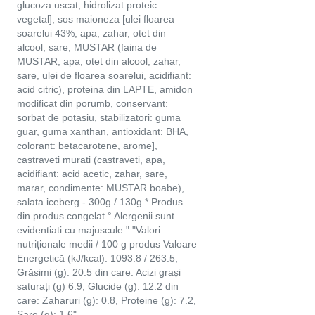
glucoza uscat, hidrolizat proteic
vegetal], sos maioneza [ulei floarea
soarelui 43%, apa, zahar, otet din
alcool, sare, MUSTAR (faina de
MUSTAR, apa, otet din alcool, zahar,
sare, ulei de floarea soarelui, acidifiant:
acid citric), proteina din LAPTE, amidon
modificat din porumb, conservant:
sorbat de potasiu, stabilizatori: guma
guar, guma xanthan, antioxidant: BHA,
colorant: betacarotene, arome],
castraveti murati (castraveti, apa,
acidifiant: acid acetic, zahar, sare,
marar, condimente: MUSTAR boabe),
salata iceberg - 300g / 130g * Produs
din produs congelat ° Alergenii sunt
evidentiati cu majuscule " "Valori
nutriționale medii / 100 g produs Valoare
Energetică (kJ/kcal): 1093.8 / 263.5,
Grăsimi (g): 20.5 din care: Acizi grași
saturați (g) 6.9, Glucide (g): 12.2 din
care: Zaharuri (g): 0.8, Proteine (g): 7.2,
Sare (g): 1.6"