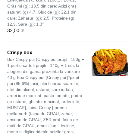
Energetică (kJ/kcal): 1106.1 / 264.2,
Grăsimi (g): 13.5 din care: Acizi grași
saturați (g) 4.7, Glucide (g): 22.1 din
care: Zaharuri (g): 2.5, Proteine (g):
12.9, Sare (g): 1.3"
32,00 lei
Crispy box
Box Crispy pui (Crispy pui prajit - 150g +
1 portie cartofi prajiti - 140g + 1 sos la
alegere din gama prezenta la vanzare -
40 g Box Crispy pui {Crispy pui [*piept
pui (95,6%) fasii, ulei floarea soarelui,
otet din alcool, usturoi, sare iodata,
ardei iute macinat, pasta tomate, pudra
de usturoi, ghimbir macinat, ardei iute,
MUSTAR], faina Crispy [ premix
mellamurb (faina de GRAU, zahar,
amidon de GRAU, ZER praf, faina de
malt de GRAU, emulsifianti: lecitine,
mono si diglicerideale acizilor grasi,