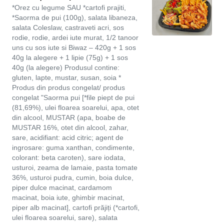
*Orez cu legume SAU *cartofi prajiti,
*Saorma de pui (100g), salata libaneza,
salata Coleslaw, castraveti acri, sos
rodie, rodie, ardei iute murat, 1/2 tanoor
uns cu sos iute si Biwaz – 420g + 1 sos
40g la alegere + 1 lipie (75g) + 1 sos
40g (la alegere) Produsul contine:
gluten, lapte, mustar, susan, soia *
Produs din produs congelat/ produs
congelat "Saorma pui [*file piept de pui
(81,69%), ulei floarea soarelui, apa, otet
din alcool, MUSTAR (apa, boabe de
MUSTAR 16%, otet din alcool, zahar,
sare, acidifiant: acid citric; agent de
ingrosare: guma xanthan, condimente,
colorant: beta caroten), sare iodata,
usturoi, zeama de lamaie, pasta tomate
36%, usturoi pudra, cumin, boia dulce,
piper dulce macinat, cardamom
macinat, boia iute, ghimbir macinat,
piper alb macinat], cartofi prăjiți (*cartofi,
ulei floarea soarelui, sare), salata