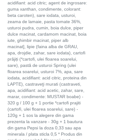
acidifiant: acid citric; agent de ingrosare:
guma xanthan, condimente, colorant:
beta caroten), sare iodata, usturoi,
zeama de lamaie, pasta tomate 36%,
usturoi pudra, cumin, boia dulce, piper
dulce macinat, cardamom macinat, boia
iute, ghimbir macinat, piper alb
macinat], lipie (faina alba de GRAU,
apa, drojdie, zahar, sare iodata), cartofi
prăjiți (*cartofi, ulei floarea soarelui,
sare), pastă de usturoi Spring (ulei
floarea soarelui, usturoi 7%, apa, sare
iodata, acidifiant: acid citric, proteina din
LAPTE), castraveţi murati (castraveti,
apa, acidifiant: acid acetic, zahar, sare,
marar, condimente: MUSTAR boabe) -
320 g / 100 g + 1 portie *cartofi prajiti
(cartofi, ulei floarea soarelui, sare) -
120g + 1 sos la alegere din gama
prezenta la vanzare - 30g + 1 bautura
din gama Pepsi la doza 0,33 sau apa
minerala / plata sticla 0,5 * Produs din