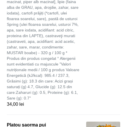
macinat, piper alb macinat], lipie (faina
alba de GRAU, apa, drojdie, zahar, sare
iodata), cartofi prăjiți (*cartofi, ulei
floarea soarelui, sare), pastă de usturoi
Spring (ulei floarea soarelui, usturoi 7%,
apa, sare iodata, acidifiant: acid citric,
proteina din LAPTE), castraveţi murati
(castraveti, apa, acidifiant: acid acetic,
zahar, sare, marar, condimente:
MUSTAR boabe) - 320 g / 100 g *
Produs din produs congelat ° Alergenii
sunt evidentiati cu majuscule "Valori
nutriționale medii / 100 g produs Valoare
Energetică (kJ/kcal): 985.4 / 237.3,
Grăsimi (g): 18.3 din care: Acizi grași
saturați (g) 4.7, Glucide (g): 12.5 din
care:Zaharuri (g): 0.5, Proteine (g): 6.1,
Sare (g): 0.7"
34,00 lei
Platou șaorma pui