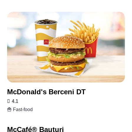
McDonald's Berceni DT
4.1
🍟 Fast-food
McCafé® Bauturi