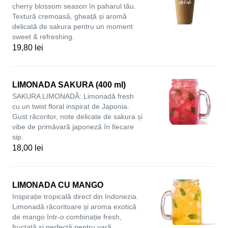
cherry blossom season în paharul tău.
Textură cremoasă, gheață și aromă
delicată de sakura pentru un moment
sweet & refreshing.
19,80 lei
LIMONADA SAKURA (400 ml)
SAKURA LIMONADĂ: Limonadă fresh
cu un twist floral inspirat de Japonia.
Gust răcoritor, note delicate de sakura și
vibe de primăvară japoneză în fiecare
sip.
18,00 lei
LIMONADA CU MANGO
Inspirație tropicală direct din Indonezia.
Limonadă răcoritoare și aroma exotică
de mango într-o combinație fresh,
fructată și perfectă pentru vară.