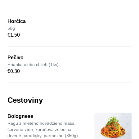
Horčica
50g
€1.50
Pečivo
Hrianka alebo chlieb (1ks)
€0.30
Cestoviny
Bolognese
Ragú z mletého hovädzieho mäsa,
červené víno, koreňová zelenina,
drvené paradajky, parmezán (350g)