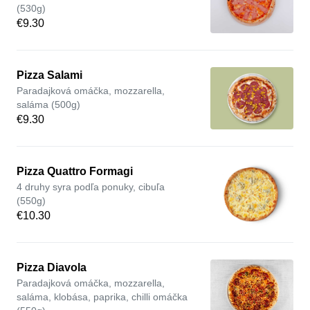
(530g)
€9.30
Pizza Salami
Paradajková omáčka, mozzarella,
saláma (500g)
€9.30
Pizza Quattro Formagi
4 druhy syra podľa ponuky, cibuľa
(550g)
€10.30
Pizza Diavola
Paradajková omáčka, mozzarella,
saláma, klobása, paprika, chilli omáčka