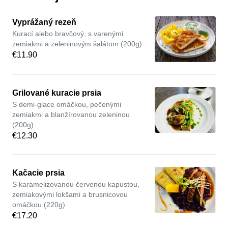
Vyprážaný rezeň
Kurací alebo bravčový, s varenými
zemiakmi a zeleninovým šalátom (200g)
€11.90
Grilované kuracie prsia
S demi-glace omáčkou, pečenými
zemiakmi a blanžírovanou zeleninou
(200g)
€12.30
Kačacie prsia
S karamelizovanou červenou kapustou,
zemiakovými lokšami a brusnicovou
omáčkou (220g)
€17.20