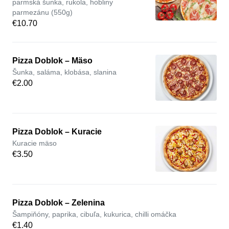
parmská šunka, rukola, hobliny
parmezánu (550g)
€10.70
Pizza Doblok – Mäso
Šunka, saláma, klobása, slanina
€2.00
Pizza Doblok – Kuracie
Kuracie mäso
€3.50
Pizza Doblok – Zelenina
Šampiňóny, paprika, cibuľa, kukurica, chilli omáčka
€1.40