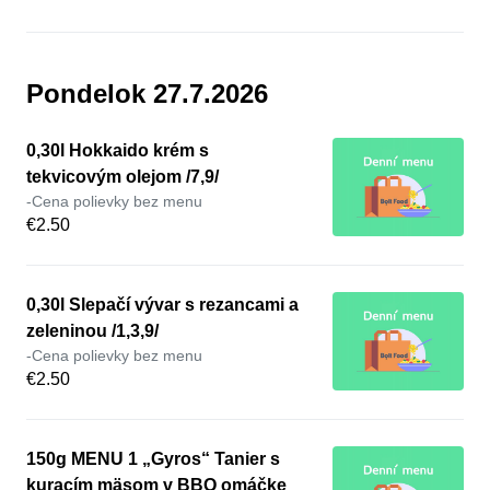
Pondelok 27.7.2026
0,30l Hokkaido krém s
tekvicovým olejom /7,9/
-Cena polievky bez menu
€2.50
0,30l Slepačí vývar s rezancami a
zeleninou /1,3,9/
-Cena polievky bez menu
€2.50
150g MENU 1 „Gyros“ Tanier s
kuracím mäsom v BBQ omáčke