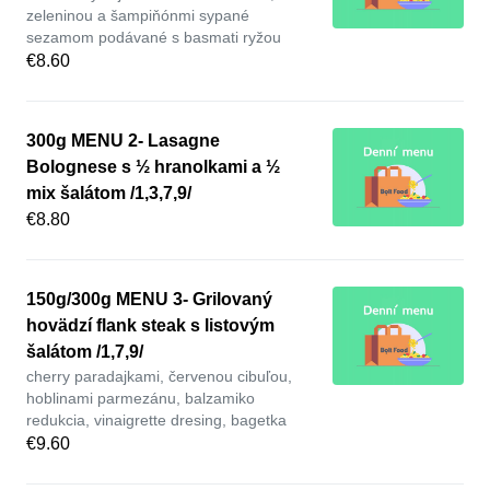
zeleninou a šampiňónmi sypané
sezamom podávané s basmati ryžou
€8.60
300g MENU 2- Lasagne
Bolognese s ½ hranolkami a ½
mix šalátom /1,3,7,9/
€8.80
150g/300g MENU 3- Grilovaný
hovädzí flank steak s listovým
šalátom /1,7,9/
cherry paradajkami, červenou cibuľou,
hoblinami parmezánu, balzamiko
redukcia, vinaigrette dresing, bagetka
€9.60