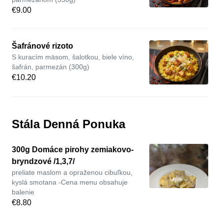
€9.00
Šafránové rizoto
S kuracím mäsom, šalotkou, biele víno,
šafrán, parmezán (300g)
€10.20
Stála Denná Ponuka
300g Domáce pirohy zemiakovo-
bryndzové /1,3,7/
preliate maslom a opraženou cibuľkou,
kyslá smotana -Cena menu obsahuje
balenie
€8.80