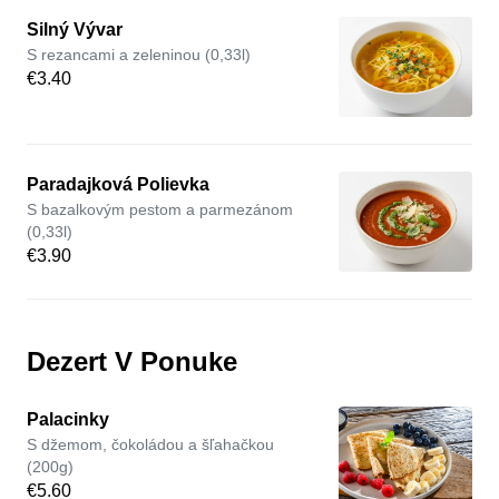
Silný Vývar
S rezancami a zeleninou (0,33l)
€3.40
Paradajková Polievka
S bazalkovým pestom a parmezánom
(0,33l)
€3.90
Dezert V Ponuke
Palacinky
S džemom, čokoládou a šľahačkou
(200g)
€5.60