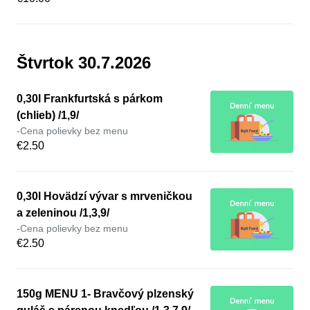
Štvrtok 30.7.2026
0,30l Frankfurtská s párkom
(chlieb) /1,9/
-Cena polievky bez menu
€2.50
0,30l Hovädzí vývar s mrveničkou
a zeleninou /1,3,9/
-Cena polievky bez menu
€2.50
150g MENU 1- Bravčový plzenský