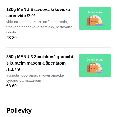
130g MENU Bravčová krkovička
sous-vide /7,9/
vide na omáčke zo zeleného korenia,
fritované cesnakové zemiaky, restované
cibuľa
€8.80
350g MENU 3 Zemiakové gnocchi
s kuracím mäsom a špenátom
/1,3,7,9
v smotanovo-paradajkovej omáčke
sypané parmezánom
€8.60
Polievky