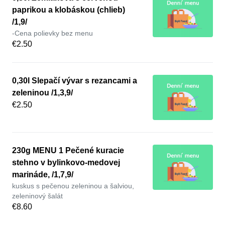
paprikou a klobáskou (chlieb)
/1,9/
-Cena polievky bez menu
€2.50
0,30l Slepačí vývar s rezancami a
zeleninou /1,3,9/
€2.50
230g MENU 1 Pečené kuracie
stehno v bylinkovo-medovej
marináde, /1,7,9/
kuskus s pečenou zeleninou a šalviou,
zeleninový šalát
€8.60