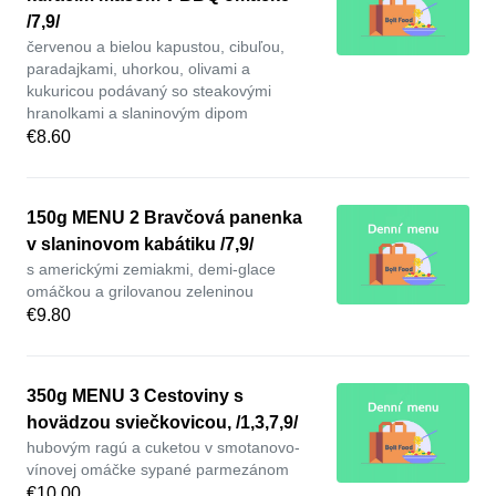
/7,9/
červenou a bielou kapustou, cibuľou,
paradajkami, uhorkou, olivami a
kukuricou podávaný so steakovými
hranolkami a slaninovým dipom
€8.60
150g MENU 2 Bravčová panenka
v slaninovom kabátiku /7,9/
s americkými zemiakmi, demi-glace
omáčkou a grilovanou zeleninou
€9.80
350g MENU 3 Cestoviny s
hovädzou sviečkovicou, /1,3,7,9/
hubovým ragú a cuketou v smotanovo-
vínovej omáčke sypané parmezánom
€10.00