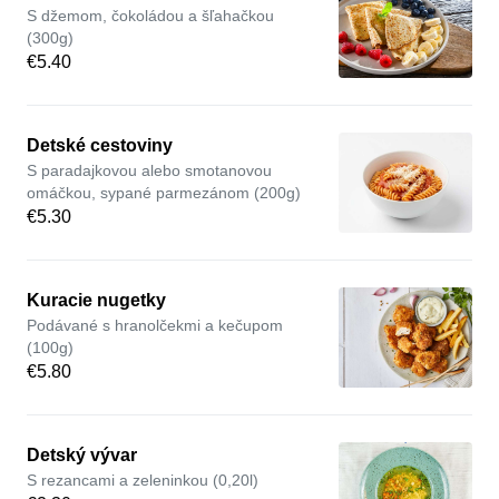
S džemom, čokoládou a šľahačkou
(300g)
€5.40
Detské cestoviny
S paradajkovou alebo smotanovou
omáčkou, sypané parmezánom (200g)
€5.30
Kuracie nugetky
Podávané s hranolčekmi a kečupom
(100g)
€5.80
Detský vývar
S rezancami a zeleninkou (0,20l)