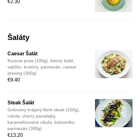
€2.30
Šaláty
Caesar Šalát
Kuracie prsia (100g), listový šalát,
vajíčko, krutóny, parmezán, caesar
dresing (300g)
€9.40
Steak Šalát
Grilovaný krájaný flank steak (150g),
rukola, cherry paradajky,
karamelizovaná cibuľa, balzamiko,
parmezán (300g)
€13.20