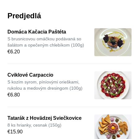
Predjedlá
Domáca Kačacia Paštéta
S brusnicovou omáčkou podávaná so
šalátom a opečeným chlebíkom (100g)
€6.20
Cviklové Carpaccio
S kozím syrom, píníovými orieškami,
rukolou a medovým dresingom (100g)
€6.80
Tatarák z Hovädzej Sviečkovice
8 ks hrianky, cesnak (150g)
€15.90