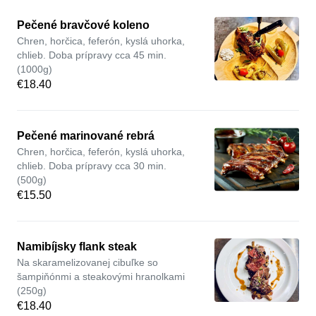
Pečené bravčové koleno
Chren, horčica, feferón, kyslá uhorka,
chlieb. Doba prípravy cca 45 min.
(1000g)
€18.40
Pečené marinované rebrá
Chren, horčica, feferón, kyslá uhorka,
chlieb. Doba prípravy cca 30 min.
(500g)
€15.50
Namibíjsky flank steak
Na skaramelizovanej cibuľke so
šampiňónmi a steakovými hranolkami
(250g)
€18.40