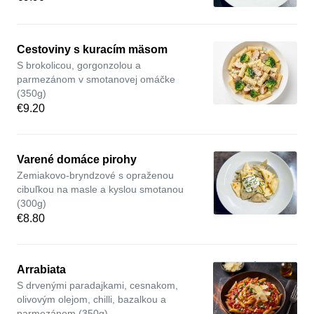
Cestoviny s kuracím mäsom
S brokolicou, gorgonzolou a
parmezánom v smotanovej omáčke
(350g)
€9.20
Varené domáce pirohy
Zemiakovo-bryndzové s opraženou
cibuľkou na masle a kyslou smotanou
(300g)
€8.80
Arrabiata
S drvenými paradajkami, cesnakom,
olivovým olejom, chilli, bazalkou a
parmezánom (350g)