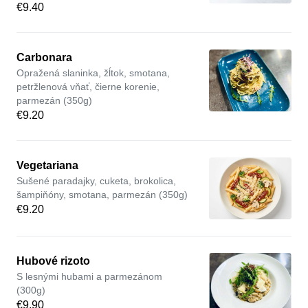
€9.40
Carbonara
Opražená slaninka, žĺtok, smotana,
petržlenová vňať, čierne korenie,
parmezán (350g)
€9.20
Vegetariana
Sušené paradajky, cuketa, brokolica,
šampiňóny, smotana, parmezán (350g)
€9.20
Hubové rizoto
S lesnými hubami a parmezánom
(300g)
€9.90