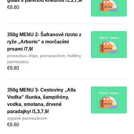
guláš s párenou knedľou /1,3,7,9/
€8.60
350g MENU 2- Šafranové rizoto z
ryže „Arborio“ s morčacími
prsami /7,9/
prosscituo chips, pomarančom, hobliny
parmezánu
€9.80
350g MENU 3- Cestoviny „Alla
Vodka“ /šunka, šampiňóny,
vodka, smotana, drvené
paradajky/ /1,3,7,9/
sypané parmezánom
€8.60