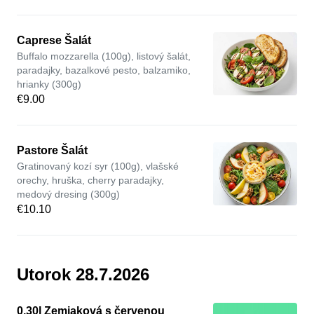
Caprese Šalát
Buffalo mozzarella (100g), listový šalát,
paradajky, bazalkové pesto, balzamiko,
hrianky (300g)
€9.00
Pastore Šalát
Gratinovaný kozí syr (100g), vlašské
orechy, hruška, cherry paradajky,
medový dresing (300g)
€10.10
Utorok 28.7.2026
0,30l Zemiaková s červenou