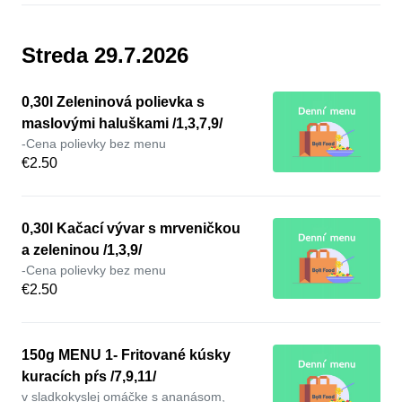
Streda 29.7.2026
0,30l Zeleninová polievka s
maslovými haluškami /1,3,7,9/
-Cena polievky bez menu
€2.50
0,30l Kačací vývar s mrveničkou
a zeleninou /1,3,9/
-Cena polievky bez menu
€2.50
150g MENU 1- Fritované kúsky
kuracích pŕs /7,9,11/
v sladkokyslej omáčke s ananásom,