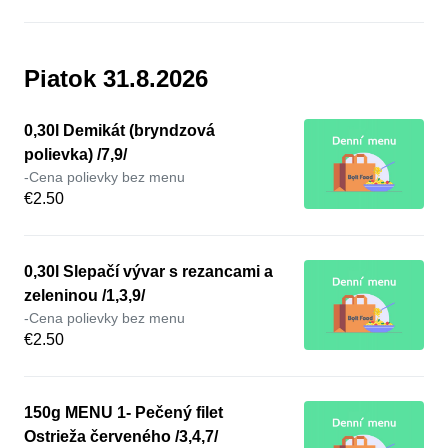
Piatok 31.8.2026
0,30l Demikát (bryndzová
polievka) /7,9/
-Cena polievky bez menu
€2.50
0,30l Slepačí vývar s rezancami a
zeleninou /1,3,9/
-Cena polievky bez menu
€2.50
150g MENU 1- Pečený filet
Ostrieža červeného /3,4,7/