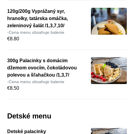
120g/200g Vyprážaný syr,
hranolky, tatárska omáčka,
zeleninový šalát /1,3,7,10/
-Cena menu obsahuje balenie
€8.80
300g Palacinky s domácim
džemom ovocím, čokoládovou
polevou a šľahačkou /1,3,7/
-Cena menu obsahuje balenie
€8.50
Detské menu
Detské palacinky