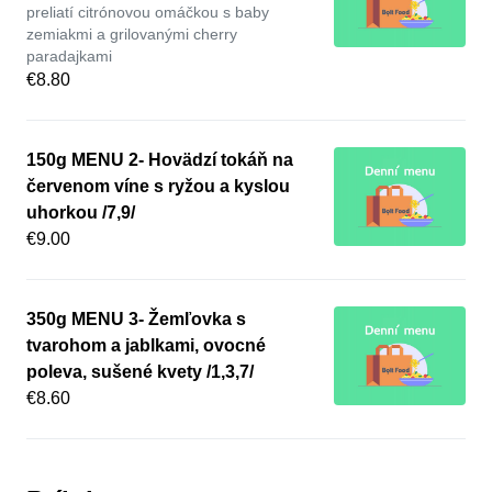
preliatí citrónovou omáčkou s baby
zemiakmi a grilovanými cherry
paradajkami
€8.80
150g MENU 2- Hovädzí tokáň na
červenom víne s ryžou a kyslou
uhorkou /7,9/
€9.00
350g MENU 3- Žemľovka s
tvarohom a jablkami, ovocné
poleva, sušené kvety /1,3,7/
€8.60