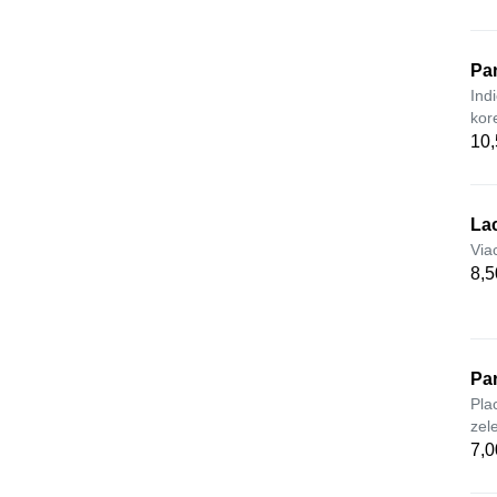
Pan
Ind
kor
10,
La
Viac
8,5
Pa
Pla
zele
7,0