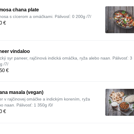
mosa chana plate
osa s cícerom a omáčkami. Pálivosť: 0 200g /7/
0 €
neer vindaloo
ický syr paneer, rajčinová indická omáčka, ryža alebo naan. Pálivosť: 3
g /7/
50 €
ana masala (vegan)
er v rajčinovej omáčke a indickým korením, ryža
bo naan. Pálivosť: 1 350g /0/
0 €