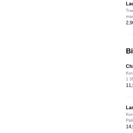
La
Tra
mas
2,9
Bi
Chi
Kor
1 3
11,
La
Kor
Pál
14,