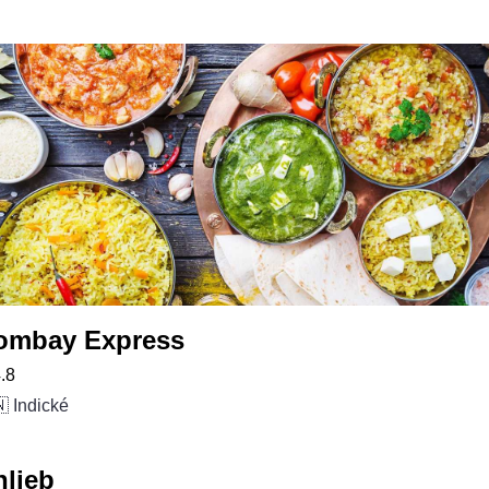
ombay Express
.8
 Indické
hlieb