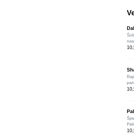
Ve
Da
Šoš
naa
10,
Sh
Raj
pan
10,
Pa
Špe
Pál
10,