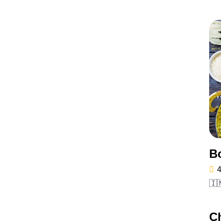
B
4
🇮
C