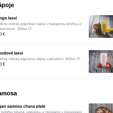
ápoje
ngo lassi
dičný indický jogurtový napoj s mangovou dreňou a
damónom. 300ml /7/
0 €
hodové lassi
dičný indický jogurtový nápoj s jahodami. 300ml /7/
0 €
amosa
gan samosa chana plate
 taštičky plnené zeleninou a zemiakmi s dresingami,