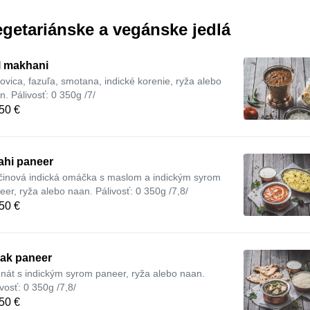
getariánske a vegánske jedlá
l makhani
ovica, fazuľa, smotana, indické korenie, ryža alebo
n. Pálivosť: 0 350g /7/
50 €
ahi paneer
činová indická omáčka s maslom a indickým syrom
eer, ryža alebo naan. Pálivosť: 0 350g /7,8/
50 €
lak paneer
nát s indickým syrom paneer, ryža alebo naan.
ivosť: 0 350g /7,8/
50 €