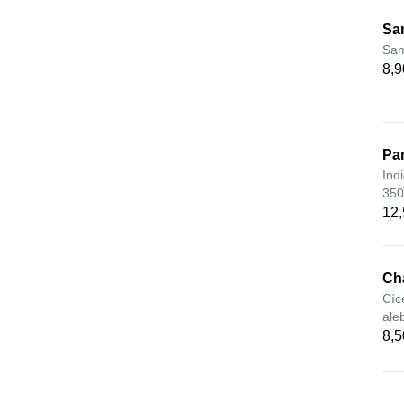
Sa
Sam
8,9
Pa
Ind
350
12,
Ch
Cíc
ale
8,5