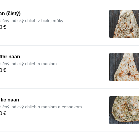
n (čistý)
dičný indický chlieb z bielej múky.
0 €
tter naan
dičný indický chlieb s maslom.
0 €
lic naan
dičný indický chlieb s maslom a cesnakom.
0 €