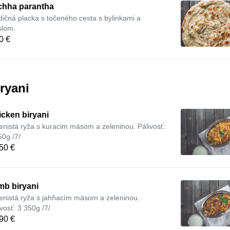
chha parantha
dičná placka s točeného cesta s bylinkami a
lom.
0 €
ryani
cken biryani
enistá ryža s kuracim mäsom a zeleninou. Pálivosť:
50g /7/
50 €
mb biryani
enistá ryža s jahňacím mäsom a zeleninou.
ivosť: 3 350g /7/
90 €