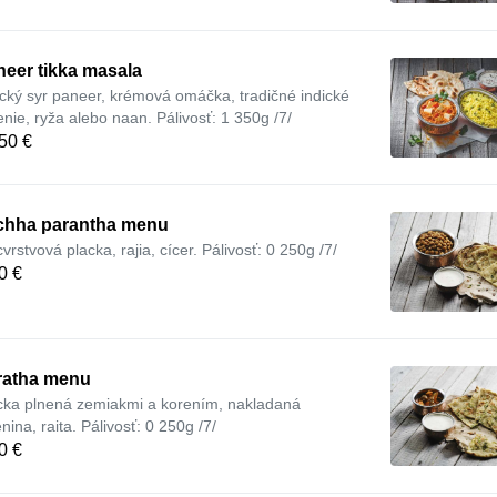
eer tikka masala
ický syr paneer, krémová omáčka, tradičné indické
enie, ryža alebo naan. Pálivosť: 1 350g /7/
50 €
chha parantha menu
vrstvová placka, rajia, cícer. Pálivosť: 0 250g /7/
0 €
ratha menu
cka plnená zemiakmi a korením, nakladaná
nina, raita. Pálivosť: 0 250g /7/
0 €