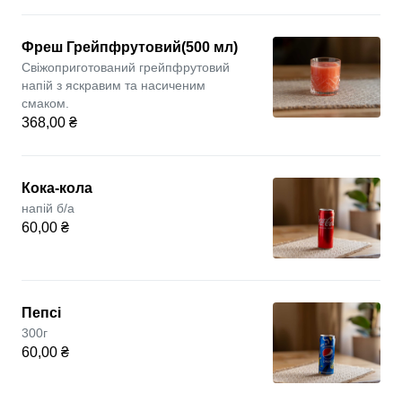
Фреш Грейпфрутовий(500 мл)
Свіжоприготований грейпфрутовий
напій з яскравим та насиченим
смаком.
368,00 ₴
Кока-кола
напій б/a
60,00 ₴
Пепсі
300г
60,00 ₴