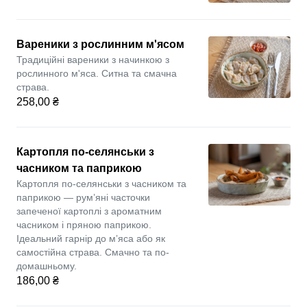
Вареники з рослинним м'ясом
Традиційні вареники з начинкою з
рослинного м'яса. Ситна та смачна
страва.
258,00 ₴
Картопля по-селянськи з
часником та паприкою
Картопля по-селянськи з часником та
паприкою — рум’яні часточки
запеченої картоплі з ароматним
часником і пряною паприкою.
Ідеальний гарнір до мʼяса або як
самостійна страва. Смачно та по-
домашньому.
186,00 ₴