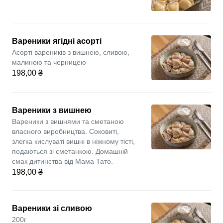
Вареники ягідні асорті
Асорті вареників з вишнею, сливою,
малиною та черницею
198,00 ₴
Вареники з вишнею
Вареники з вишнями та сметаною
власного виробництва. Соковиті,
злегка кислуваті вишні в ніжному тісті,
подаються зі сметанкою. Домашній
смак дитинства від Мама Тато.
198,00 ₴
Вареники зі сливою
200г