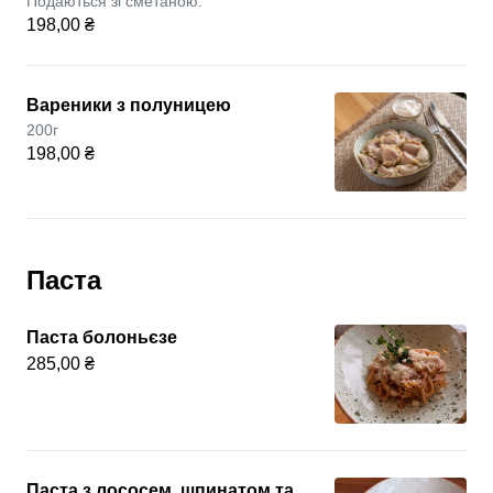
Подаються зі сметаною.
198,00 ₴
Вареники з полуницею
200г
198,00 ₴
Паста
Паста болоньєзе
285,00 ₴
Паста з лососем, шпинатом та