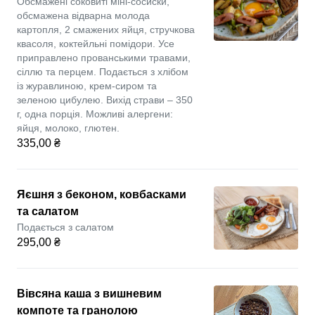
Обсмажені соковиті міні-сосиски,
обсмажена відварна молода
картопля, 2 смажених яйця, стручкова
квасоля, коктейльні помідори. Усе
приправлено прованськими травами,
сіллю та перцем. Подається з хлібом
із журавлиною, крем-сиром та
зеленою цибулею. Вихід страви – 350
г, одна порція. Можливі алергени:
яйця, молоко, глютен.
335,00 ₴
Яєшня з беконом, ковбасками
та салатом
Подається з салатом
295,00 ₴
Вівсяна каша з вишневим
компоте та гранолою