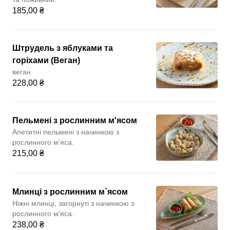
185,00 ₴
Штрудель з яблуками та
горіхами (Веган)
веган
228,00 ₴
Пельмені з рослинним м'ясом
Апетитні пельмені з начинкою з
рослинного м'яса.
215,00 ₴
Млинці з рослинним м`ясом
Ніжні млинці, загорнуті з начинкою з
рослинного м'яса.
238,00 ₴