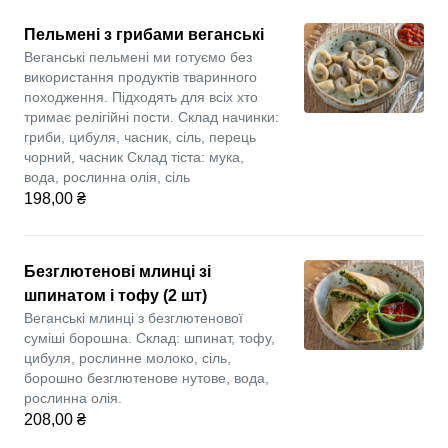
Пельмені з грибами веганські
Веганські пельмені ми готуємо без
використання продуктів тваринного
походження. Підходять для всіх хто
тримає релігійні пости. Склад начинки:
гриби, цибуля, часник, сіль, перець
чорний, часник Склад тіста: мука,
вода, рослинна олія, сіль
198,00 ₴
Безглютенові млинці зі
шпинатом і тофу (2 шт)
Веганські млинці з безглютенової
суміші борошна. Склад: шпинат, тофу,
цибуля, рослинне молоко, сіль,
борошно безглютенове нутове, вода,
рослинна олія.
208,00 ₴