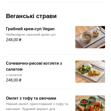
Веганські страви
Грибний крем-суп Vegan
Неймовірно смачний крем-суп
248,00 ₴
Сочевично-рисові котлети з
салатом
з салатом
248,00 ₴
Омлет з тофу та овочами
Ніжний омлет, приготований з тофу та
овочами. Чудовий варіант для