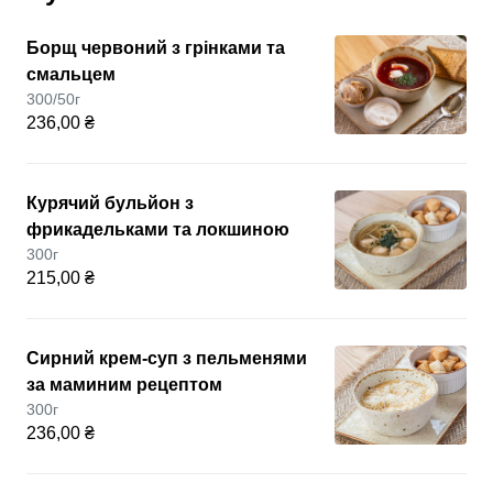
Борщ червоний з грінками та
смальцем
300/50г
236,00 ₴
Курячий бульйон з
фрикадельками та локшиною
300г
215,00 ₴
Сирний крем-суп з пельменями
за маминим рецептом
300г
236,00 ₴