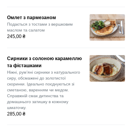
Омлет з пармезаном
Подається з тостами з вершковим
маслом та салатом
245,00 ₴
Сирники з солоною карамеллю
та фісташками
Ніжні, рум’яні сирники з натурального
сиру, обсмажені до золотистої
скоринки. Ідеально поєднуються зі
сметаною, варенням чи медом.
Справжній смак дитинства та
домашнього затишку в кожному
шматочку.
285,00 ₴