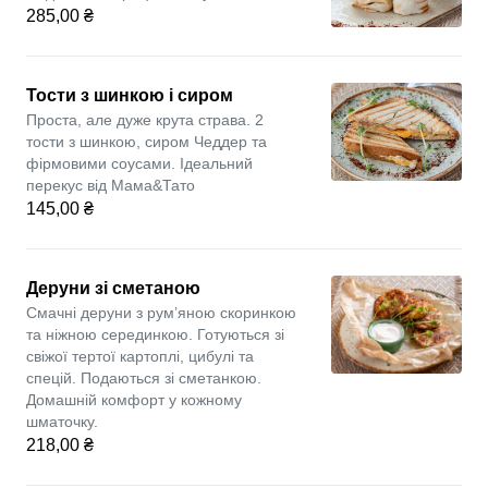
285,00 ₴
Тости з шинкою і сиром
Проста, але дуже крута страва. 2
тости з шинкою, сиром Чеддер та
фірмовими соусами. Ідеальний
перекус від Мама&Тато
145,00 ₴
Деруни зі сметаною
Смачні деруни з румʼяною скоринкою
та ніжною серединкою. Готуються зі
свіжої тертої картоплі, цибулі та
спецій. Подаються зі сметанкою.
Домашній комфорт у кожному
шматочку.
218,00 ₴