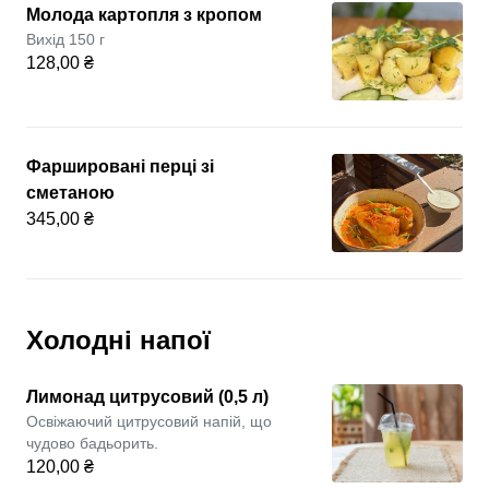
Молода картопля з кропом
Вихід 150 г
128,00 ₴
Фаршировані перці зі
сметаною
345,00 ₴
Холодні напої
Лимонад цитрусовий (0,5 л)
Освіжаючий цитрусовий напій, що
чудово бадьорить.
120,00 ₴