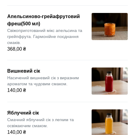
Апельсиново-грейафрутовий
фреш(500 мл)
Свіжоприготований мікс апельсина та
грейпфрута. Гармонійне поєднання
смаків.
368,00 ₴
Вишневий сік
Насичений вишневий сік з виразним
ароматом та чудовим смаком.
140,00 ₴
Яблучний сік
Смачний яблучний сік з легким та
освіжаючим смаком.
140,00 ₴