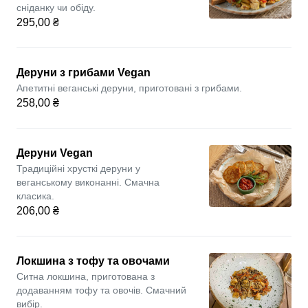
сніданку чи обіду.
295,00 ₴
Деруни з грибами Vegan
Апетитні веганські деруни, приготовані з грибами.
258,00 ₴
Деруни Vegan
Традиційні хрусткі деруни у
веганському виконанні. Смачна
класика.
206,00 ₴
Локшина з тофу та овочами
Ситна локшина, приготована з
додаванням тофу та овочів. Смачний
вибір.