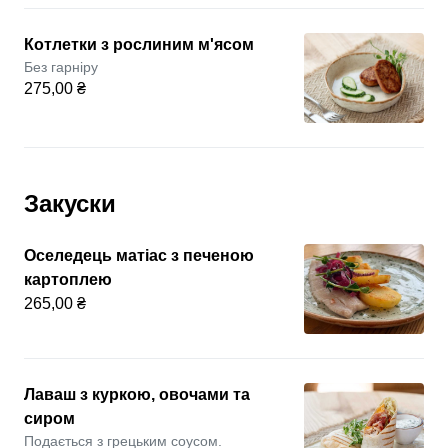
Котлетки з рослиним м'ясом
Без гарніру
275,00 ₴
Закуски
Оселедець матіас з печеною
картоплею
265,00 ₴
Лаваш з куркою, овочами та
сиром
Подається з грецьким соусом.