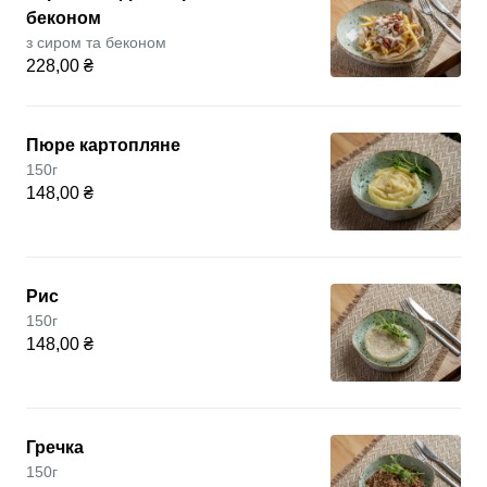
беконом
з сиром та беконом
228,00 ₴
Пюре картопляне
150г
148,00 ₴
Рис
150г
148,00 ₴
Гречка
150г