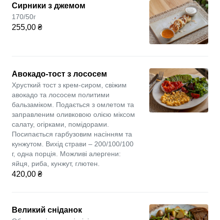
Сирники з джемом
170/50г
255,00 ₴
Авокадо-тост з лососем
Хрусткий тост з крем-сиром, свіжим
авокадо та лососем политими
бальзаміком. Подається з омлетом та
заправленим оливковою олією міксом
салату, огірками, помідорами.
Посипається гарбузовим насінням та
кунжутом. Вихід страви – 200/100/100
г, одна порція. Можливі алергени:
яйця, риба, кунжут, глютен.
420,00 ₴
Великий сніданок