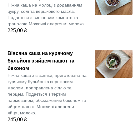
Ніжна каша на молоці з додаванням
цукру, солі та вершкового масла.
Подається з вишневим компоте та
гранолою Можливі алергени: молоко
225,00 ₴
Вівсяна каша на курячому
бульйоні з яйцем пашот та
беконом
Ніжна каша з вівсянки, приготована на
курячому бульйоні з вершковим
маслом, приправлена сіллю та
перцем. Подається з тертим
пармезаном, обсмаженим беконом та
яйцем пашот. Можливі алергени:
яйця, молоко.
245,00 ₴